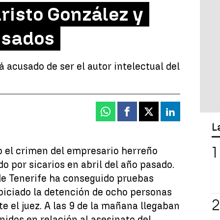
risto González y
usados
 acusado de ser el autor intelectual del
Whatsapp
Facebook
X
Linkedin
L
do el crimen del empresario herreño
do por sicarios en abril del año pasado.
de Tenerife ha conseguido pruebas
piciado la detención de ocho personas
 el juez. A las 9 de la mañana llegaban
enidos en relación al asesinato del