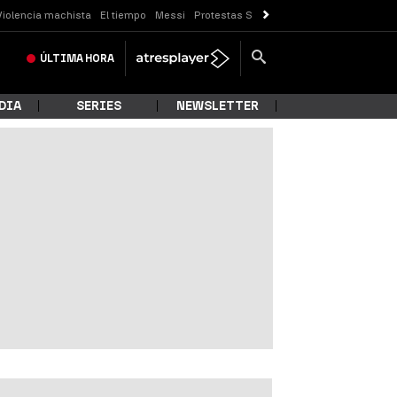
Violencia machista
El tiempo
Messi
Protestas Sóller
ÚLTIMA
HORA
DIA
SERIES
NEWSLETTER