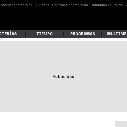
Incendios forestales
Vivienda
Controles en fronteras
Detención en Palma
OTERÍAS
TIEMPO
PROGRAMAS
MULTIME
 estás buscando?
ar