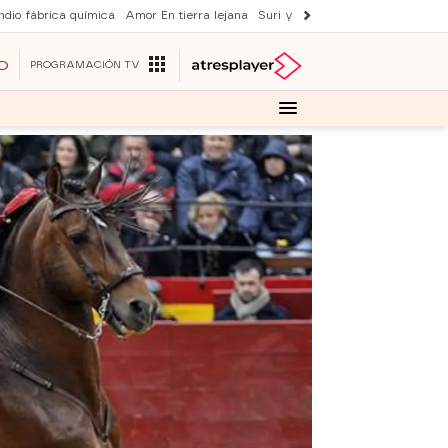
ndio fábrica química
Amor En tierra lejana
Suri y Tom Cruise
La ruleta de 
O
PROGRAMACIÓN TV