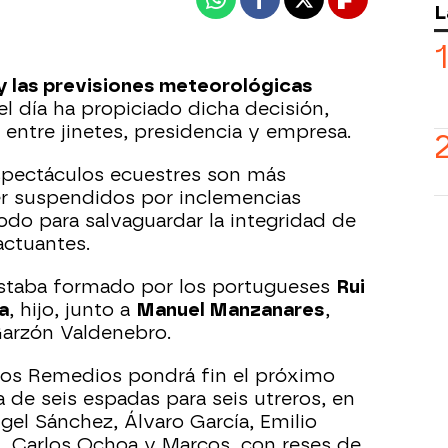
Whatsapp
Facebook
X
Flipboard
L
y las previsiones meteorológicas
el día ha propiciado dicha decisión,
ntre jinetes, presidencia y empresa.
spectáculos ecuestres son más
ser suspendidos por inclemencias
odo para salvaguardar la integridad de
actuantes.
 estaba formado por los portugueses
Rui
a
, hijo, junto a
Manuel Manzanares
,
Garzón Valdenebro.
e los Remedios pondrá fin el próximo
 de seis espadas para seis utreros, en
gel Sánchez, Álvaro García, Emilio
l, Carlos Ochoa y Marcos, con reses de