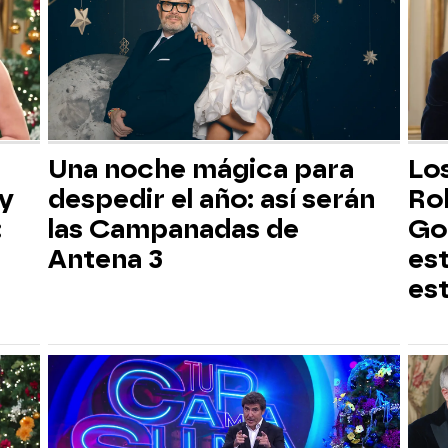
Una noche mágica para
Lo
 y
despedir el año: así serán
Ro
:
las Campanadas de
Go
Antena 3
es
es