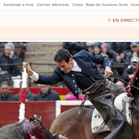
Asesinato a tiros
Coches eléctricos
Ceuta
Boda de Susanna Griso
Ince
EN DIRECT