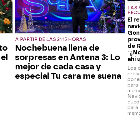
LAS 
REC
El r
navi
Gon
prov
A PARTIR DE LAS 21:15 HORAS
de R
to
Nochebuena llena de
"¿No
el
sorpresas en Antena 3: Lo
ahí 
mejor de cada casa y
Los 
pres
especial Tu cara me suena
pone
para
mome
Navi
qued
para 
memo