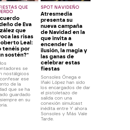
FIESTAS QUE
SPOT NAVIDEÑO
UERDO
Atresmedia
ecuerdo
presenta su
deño de Eva
nueva campaña
zález que
de Navidad en la
oca las risas
que invita a
oberto Leal:
encender la
 tenéis por
ilusión, la magia y
un sostén?"
las ganas de
celebrar estas
dos
fiestas
entadores se
n nostálgicos
Sonsoles Ónega e
 confesar ese
Iñaki López han sido
nto de la
los encargados de dar
dad que se ha
el pistoletazo de
ado guardado
salida con una
siempre en su
conexión simulcast
ria.
inédita entre Y ahora
Sonsoles y Más Vale
Tarde.