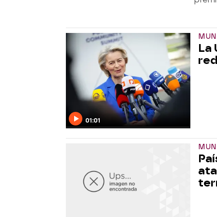
MUN
La 
red
01:01
MUN
Paí
ata
ter