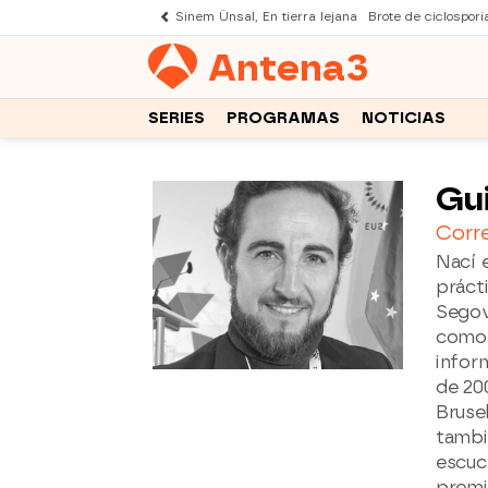
Sinem Ünsal, En tierra lejana
Brote de ciclospori
Antena
3
SERIES
PROGRAMAS
NOTICIAS
Gu
Corr
Nací 
prácti
Segov
como 
infor
de 20
Bruse
tambi
escuc
premi