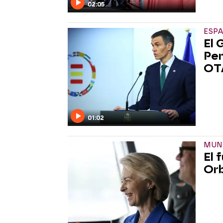
02:05
ESP
El 
Pen
OTA
01:02
MUN
El 
Orb