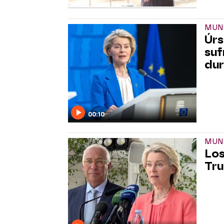
MUN
Úrs
suf
dur
00:10
MUN
Los
Tru