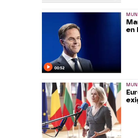
MUN
Mar
en 
00:52
MUN
Eur
exi