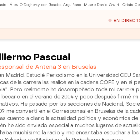
asis
Álex O'Dogherty con Joseba Arguiñano
Muere David Owiri
Crisis Ce
EN DIRECT
illermo Pascual
esponsal de Antena 3 en Bruselas
en Madrid. Estudié Periodismo en la Universidad CEU Sa
cas de la carrera las realicé en la cadena COPE y en el p
ia”. Pero realmente he desempeñado toda mi carrera p
becario en el verano de 2004 y poco después firmé mi
mativos. He pasado por las secciones de Nacional, Socied
09 me convertí en el Corresponsal en Bruselas de la cade
las cuento a diario la actualidad política y económica d
én he sido enviado especial a muchos lugares de actual
haba muchísimo la radio y me encantaba escuchar a los g
o Salvador de Madariaga de Periodismo Europeo.