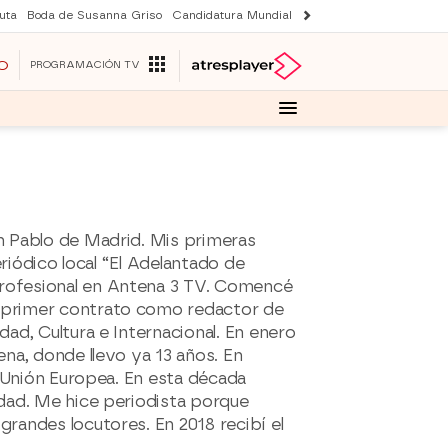
uta
Boda de Susanna Griso
Candidatura Mundial 2030
Laura Rozalen de S
O
PROGRAMACIÓN TV
n Pablo de Madrid. Mis primeras
eriódico local “El Adelantado de
rofesional en Antena 3 TV. Comencé
 primer contrato como redactor de
ad, Cultura e Internacional. En enero
na, donde llevo ya 13 años. En
e Unión Europea. En esta década
idad. Me hice periodista porque
randes locutores. En 2018 recibí el