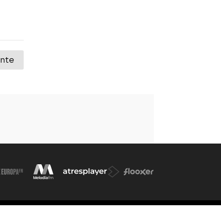
ente
d. de participación