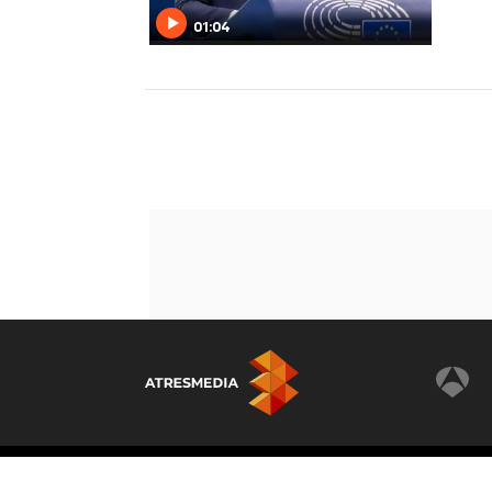
01:04
© Atresmedia Corporación de Medios de Comunicaci
- A. Isla Graciosa 13, 28703, S.S. de los Reyes, Madri