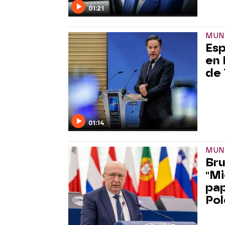
01:21
MUN
Esp
en 
de
01:14
MUN
Bru
"Mi
pap
Pol