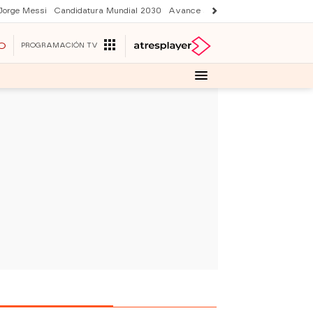
Jorge Messi
Candidatura Mundial 2030
Avance Sueños de libertad
Final 
O
PROGRAMACIÓN TV