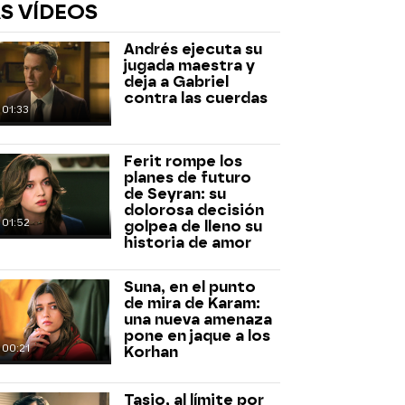
S VÍDEOS
Andrés ejecuta su
jugada maestra y
deja a Gabriel
contra las cuerdas
01:33
Ferit rompe los
rd
planes de futuro
de Seyran: su
dolorosa decisión
01:52
golpea de lleno su
historia de amor
Suna, en el punto
de mira de Karam:
una nueva amenaza
pone en jaque a los
00:21
Korhan
Tasio, al límite por