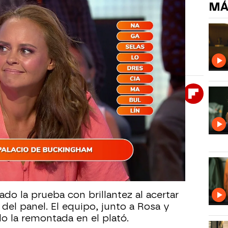
MÁ
s en Palabras Cruzadas... ¡pero
un error llamativo, pero ha terminado
no de 18 segundos para Rosa.
Whatsapp
Facebook
X
Flipboa
25, 09:05
onizado una divertida anécdota en
rse con la capital del Big Ben. Los
na mala pasada en su primera
ruzadas.
ado la prueba con brillantez al acertar
 del panel. El equipo, junto a Rosa y
o la remontada en el plató.