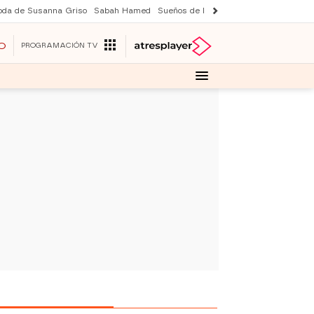
oda de Susanna Griso
Sabah Hamed
Sueños de libertad
Suri y Tom Cruise
O
PROGRAMACIÓN TV