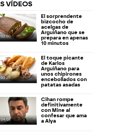
S VÍDEOS
El sorprendente
bizcocho de
acelgas de
Arguiñano que se
02:00
prepara en apenas
10 minutos
rd
El toque picante
de Karlos
Arguiñano para
unos chipirones
03:27
encebollados con
patatas asadas
Cihan rompe
definitivamente
con Mine al
confesar que ama
04:01
a Alya