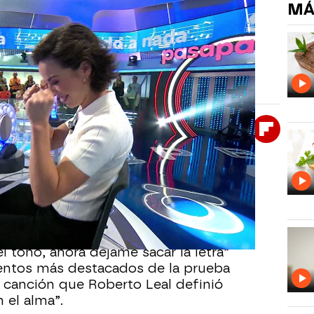
MÁ
 reconocer el tono de la canción:
 emocionante al intuir la canción desde la
letra exacta.
Whatsapp
Facebook
X
Flipboa
00
ida en pulsar, no logró identificar el
nto. Con una segunda oportunidad y un
esolver el duelo con seguridad.
el tono, ahora déjame sacar la letra”
ntos más destacados de la prueba
 canción que Roberto Leal definió
 el alma”.