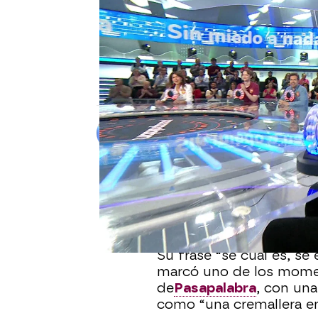
PASAPALABRA
Rosa brilla en La Pista tras
“Déjame sacar la letra”
En La Pista, Rosa protagoniza un momento
primera pista, aunque tardó en dar con la 
Alberto Mendo
Publicado:
13 de junio de 2025, 09:
A pesar de ser la más ráp
tema en el primer inte
fragmento clave, logró r
Su frase “sé cuál es, sé 
marcó uno de los mome
de
Pasapalabra
, con una
como “una cremallera en