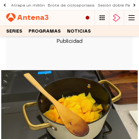
Atrapa un millón
Brote de ciclosporiasis
Sesión doble Padre
Antena
3
SERIES
PROGRAMAS
NOTICIAS
COCINA ABIERTA DE KARLOS ARGUIÑANO
La receta exprés de Karlos
Arguiñano: salsa de melocotón
saludable para carnes blancas
Karlos Arguiñano revela cómo dar un toque
especial a platos de pollo, pavo o cerdo con una
salsa de melocotón casera, rápida y nutritiva,
ideal para una dieta equilibrada.