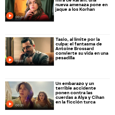
mira de Karam: una
nueva amenaza pone en
jaque a los Korhan
00:21
Tasio, al límite por la
culpa: el fantasma de
Antoine Brossard
convierte su vida en una
pesadilla
01:07
Un embarazo y un
terrible accidente
ponen contra las
cuerdas a Alya y Cihan
en la ficción turca
00:21