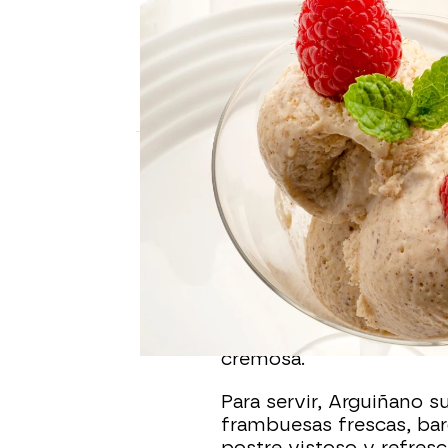
COCINA ABIERTA DE KARLOS ARGUIÑA
Helado casero de avellanas
fácil sin heladera
Karlos Arguiñano comparte una receta sen
Cristina García Chacón
Publicado:
24 de mayo de 2025, 13:46
En el programa
Cocina a
presenta un helado de a
necesidad de heladera. 
condensada, licor de av
durante al menos cuatro
cremosa.
Para servir, Arguiñano 
frambuesas frescas, bar