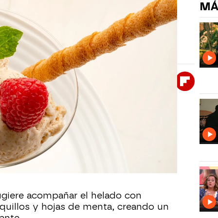
NO
MÁ
 tostadas: un postre cremoso y
cilla y deliciosa: helado de avellanas tostadas.
Whatsapp
Facebook
X
Flipboa
bierta de Karlos Arguiñano
, el chef
vellanas tostadas que se prepara sin
La mezcla de avellanas molidas, leche
ellana y nata montada se congela
 horas para obtener una textura
sugiere acompañar el helado con
quillos y hojas de menta, creando un