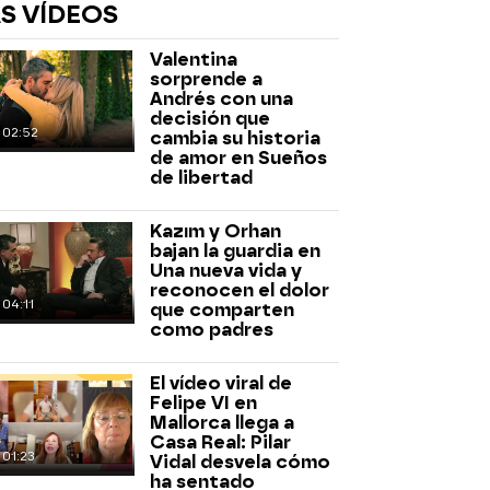
S VÍDEOS
Valentina
sorprende a
Andrés con una
decisión que
02:52
cambia su historia
de amor en Sueños
de libertad
rd
Kazım y Orhan
bajan la guardia en
Una nueva vida y
reconocen el dolor
04:11
que comparten
como padres
El vídeo viral de
Felipe VI en
Mallorca llega a
Casa Real: Pilar
01:23
Vidal desvela cómo
ha sentado