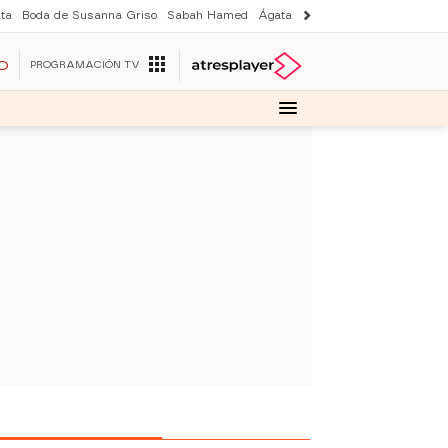
ta
Boda de Susanna Griso
Sabah Hamed
Ágata y Lola
Suri y Tom Cruise
O
PROGRAMACIÓN TV