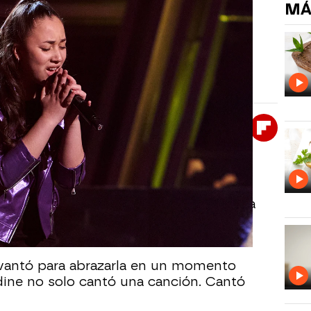
MÁ
 Paola con una interpretación
izo canta ‘Amor ordinario’ en La Voz Kids y
te como asesora en el plató.
Whatsapp
Facebook
X
Flipboa
7
Voz Kids
, Geraldine interpretó ‘Amor
la con una sensibilidad que conmovió a
ente como asesora, no pudo contener las
evantó para abrazarla en un momento
ine no solo cantó una canción. Cantó