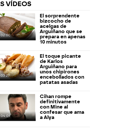
S VÍDEOS
El sorprendente
bizcocho de
acelgas de
Arguiñano que se
02:00
prepara en apenas
10 minutos
rd
El toque picante
de Karlos
Arguiñano para
unos chipirones
03:27
encebollados con
patatas asadas
Cihan rompe
definitivamente
con Mine al
confesar que ama
04:01
a Alya