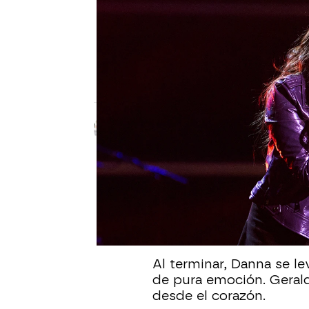
LA VOZ KIDS
Geraldine emociona a Danna
que paraliza el plató
La joven talent del equipo de Manuel Tur
provoca las lágrimas de su ídolo, presen
Celia Gil
Publicado:
13 de julio de 2025, 13:5
En el Asalto Final de
La 
ordinario’ de Danna Pao
todos. La artista, pres
lágrimas.
Al terminar, Danna se l
de pura emoción. Gerald
desde el corazón.