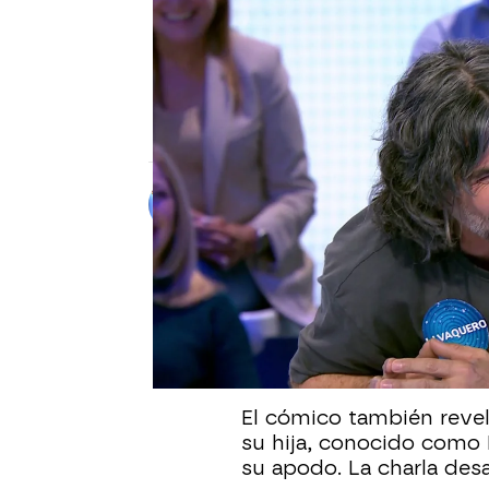
PASAPALABRA
La extraña petición de J.J
de vocabulario adolescent
El humorista regresa a Pasapalabra con 
que le rodea en casa con sus hijas.
Alberto Mendo
Publicado:
10 de junio de 2025, 09:
J.J. Vaquero explicó a R
Pasapalabra
para alejar
como “bro”, “literal” o “
adolescentes.
El cómico también revel
su hija, conocido como 
su apodo. La charla desat