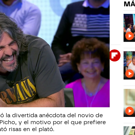
MÁ
. Vaquero en Pasapalabra: nada
e
el deseo de escapar del vocabulario adolescente
Whatsapp
Facebook
X
Flipboa
00
oberto Leal que vuelve feliz a
se, aunque sea un rato, de expresiones
me renta”, habituales entre sus hijas
ó la divertida anécdota del novio de
Picho, y el motivo por el que prefiere
ó risas en el plató.