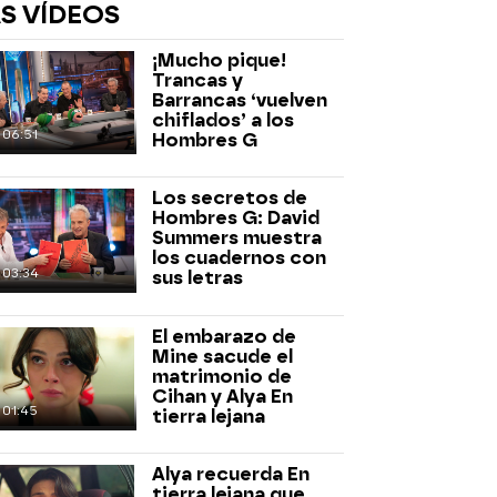
S VÍDEOS
¡Mucho pique!
Trancas y
Barrancas ‘vuelven
chiflados’ a los
06:51
Hombres G
Los secretos de
rd
Hombres G: David
Summers muestra
los cuadernos con
03:34
sus letras
El embarazo de
Mine sacude el
matrimonio de
Cihan y Alya En
01:45
tierra lejana
Alya recuerda En
tierra lejana que