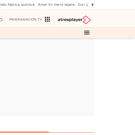
ndio fábrica química
Amor En tierra lejana
Suri y Tom Cruise
La ruleta de 
O
PROGRAMACIÓN TV