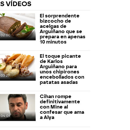
S VÍDEOS
El sorprendente
bizcocho de
acelgas de
Arguiñano que se
02:00
prepara en apenas
10 minutos
rd
El toque picante
de Karlos
Arguiñano para
unos chipirones
03:27
encebollados con
patatas asadas
Cihan rompe
definitivamente
con Mine al
confesar que ama
04:01
a Alya