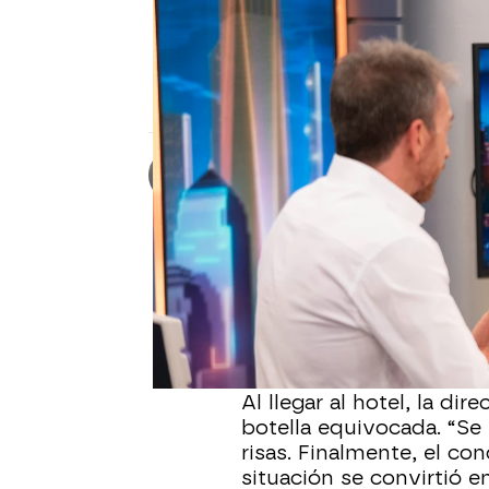
EL HORMIGUERO
Dani Martín y su momento 
El cantante recordó en El Hormiguero una
con una directora de hotel a punto de de
Roberto Fernández Ferreira
Publicado:
31 de octubre de 2025,
Durante su visita a
El H
demostrar su espontaneid
de sus giras. El artista
gasolinera, decidió orin
Sin embargo, el plan no
Al llegar al hotel, la di
botella equivocada. “Se
risas. Finalmente, el con
situación se convirtió e