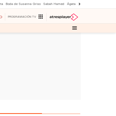
ta
Boda de Susanna Griso
Sabah Hamed
Ágata y Lola
Suri y Tom Cruise
O
PROGRAMACIÓN TV