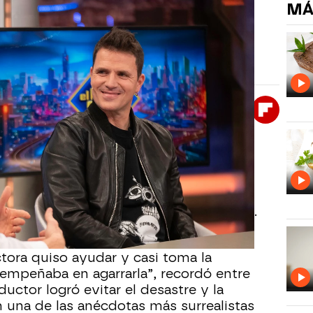
MÁ
más embarazoso en plena gira
 divertida anécdota de carretera que terminó
scubrir su improvisado “invento”.
Whatsapp
Facebook
X
Flipboa
 09:40
ormiguero
, Dani Martín volvió a
ad al relatar una historia inolvidable
 confesó que, por no detenerse en una
ar en una botella dentro de la furgoneta.
 salió como esperaba.
rectora quiso ayudar y casi toma la
 empeñaba en agarrarla”, recordó entre
ductor logró evitar el desastre y la
n una de las anécdotas más surrealistas