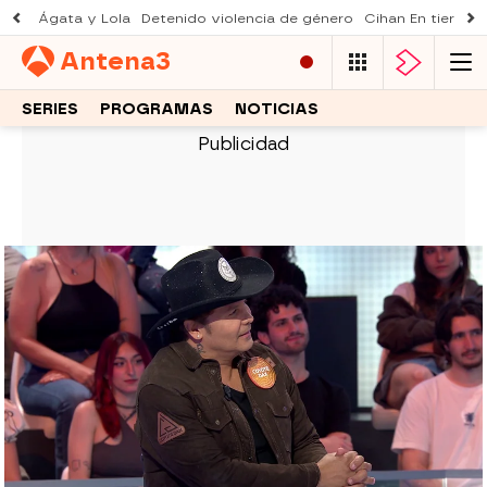
Ágata y Lola
Detenido violencia de género
Cihan En tierra le
Antena
3
SERIES
PROGRAMAS
NOTICIAS
PASAPALABRA
Coyote Dax lanza su jingle para
Pasapalabra y anuncia disco y gira
El cantante sorprende en el plató con una
versión country de un posible jingle para el
concurso, mientras comparte sus nuevos
planes musicales en España y México.