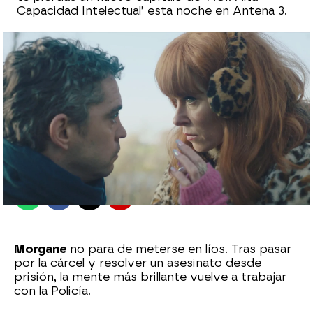
Capacidad Intelectual’ esta noche en Antena 3.
Julián López
Actualizado:
27 de julio de 2023, 10:13
Publicado:
22 de julio de 2023, 20:33
Whatsapp
Facebook
X
Flipboard
Morgane
no para de meterse en líos. Tras pasar
por la cárcel y resolver un asesinato desde
prisión, la mente más brillante vuelve a trabajar
con la Policía.