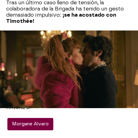
Tras un último caso lleno de tensión, la
colaboradora de la Brigada ha tenido un gesto
demasiado impulsivo:
¡se ha acostado con
Timothée!
Cuando se despierta, se asusta al ver a su
compañero -y sustituto- en su cama. Morgane
se apresura a echar de casa a Timothée cuando
Gilles los sorprend
e. Alvaro se ve obligada a
confesarle que se acostó con él y le pide, con
una
sutil amenaza
, que
le guarde el secreto
.
¿Será Gilles capaz de no abrir la boca? ¿Se
enterará Karadec de todo esto? Descúbrelo en
un
nuevo episodio de ‘ACI: Alta Capacidad
Intelectual’
, esta noche a las 22:45 horas en
Antena 3.
Morgane Alvaro