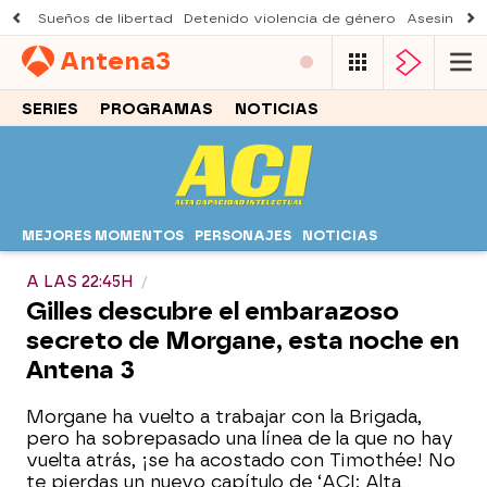
Sueños de libertad
Detenido violencia de género
Asesinato a
Antena
3
SERIES
PROGRAMAS
NOTICIAS
MEJORES MOMENTOS
PERSONAJES
NOTICIAS
A LAS 22:45H
Gilles descubre el embarazoso
secreto de Morgane, esta noche en
Antena 3
Morgane ha vuelto a trabajar con la Brigada,
pero ha sobrepasado una línea de la que no hay
vuelta atrás, ¡se ha acostado con Timothée! No
te pierdas un nuevo capítulo de ‘ACI: Alta