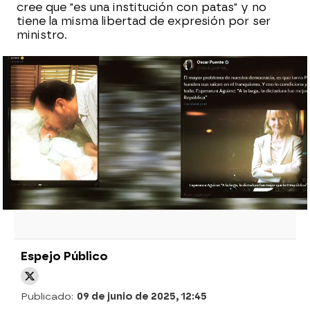
cree que "es una institución con patas" y no
tiene la misma libertad de expresión por ser
ministro.
Feijóo, en la manifestación de Madrid,
pide elecciones a Sánchez: "Ríndase a la
democracia"
Gan Pampols habla sobre Óscar Puente:
"No tengo ninguna interlocución formal
con el Gobierno"
Espejo Público
Publicado:
09 de junio de 2025, 12:45