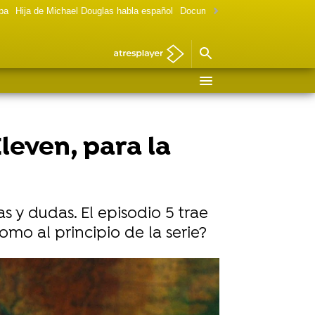
lpa
Hija de Michael Douglas habla español
Documental Las chicas Gilmore
leven, para la
 y dudas. El episodio 5 trae
omo al principio de la serie?