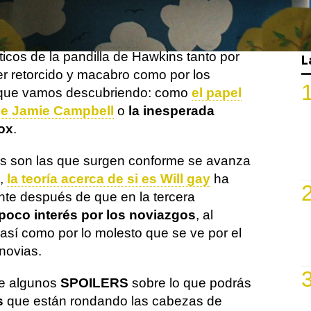
la luz el próximo 1 de julio.
sodios que no están dejando de sorprender
ticos de la pandilla de Hawkins tanto por
L
er retorcido y macabro como por los
 que vamos descubriendo: como
el papel
de Jamie Campbell
o
la inesperada
ox
.
s son las que surgen conforme se avanza
e,
la teoría acerca de si es Will gay
ha
nte después de que en la tercera
poco interés por los noviazgos
, al
así como por lo molesto que se ve por el
novias.
de algunos
SPOILERS
sobre lo que podrás
s
que están rondando las cabezas de