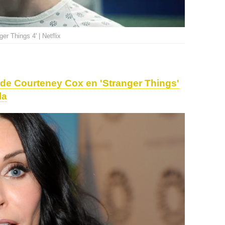
er Things 4' | Netflix
 de Courteney Cox en 'Stranger Things'
la
Millie Bobby Brown