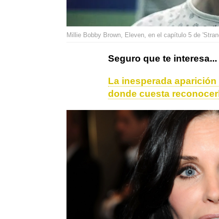
Millie Bobby Brown, Eleven, en el capítulo 5 de 'Strang
Seguro que te interesa...
La inesperada aparición
donde cuesta reconocer
Actualidad
Stranger Things