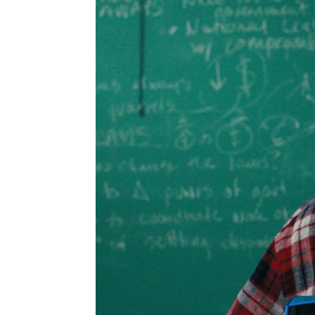
Mariam Armiñana
Madrid
Publicado:
04 de junio de 2022, 16:04
La cuarta
Más información
regresado
'Stranger Things':
primer v
Charlie Heaton nos
confiesa lo "emotivo y
cuenta c
difícil" que va a ser