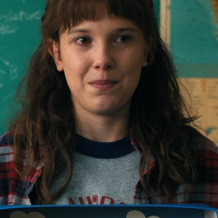
Whatsapp
Facebook
X
Flipboa
 temporada de
'Stranger Things'
ha
 con episodios de lo más extensos. El
olumen
, que ya está disponible en Netflix,
on
siete capítulos
de los dos restantes que