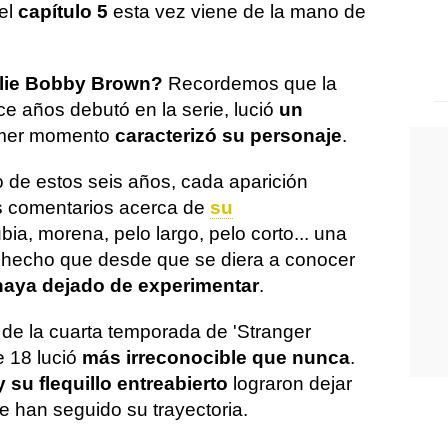
 el
capítulo 5
esta vez viene de la mano de
illie Bobby Brown?
Recordemos que la
e años debutó en la serie, lució
un
imer momento
caracterizó su personaje
.
o de estos seis años, cada aparición
os comentarios acerca de
su
ubia, morena, pelo largo, pelo corto... una
 hecho que desde que se diera a conocer
haya dejado de experimentar
.
de la cuarta temporada de 'Stranger
e 18 lució
más irreconocible que nunca
.
y su flequillo entreabierto
lograron dejar
e han seguido su trayectoria.