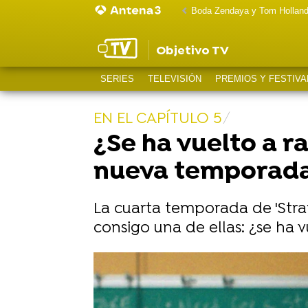
Boda Zendaya y Tom Hollan
Objetivo TV
SERIES
TELEVISIÓN
PREMIOS Y FESTIVA
EN EL CAPÍTULO 5
¿Se ha vuelto a r
nueva temporada 
La cuarta temporada de 'Stran
consigo una de ellas: ¿se ha v