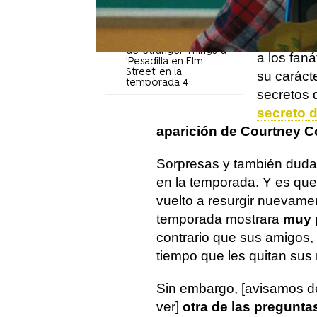
saldrán a 
rodar la última
temporada
Siete epi
Todas las referencias
de 'Stranger Things' a
a los faná
'Pesadilla en Elm
Street' en la
su caráct
temporada 4
secretos
secreto 
aparición de Courtney C
Sorpresas y también duda
en la temporada. Y es qu
vuelto a resurgir nuevame
temporada mostrara
muy 
contrario que sus amigos, 
tiempo que les quitan sus 
Sin embargo, [avisamos 
ver]
otra de las pregunta