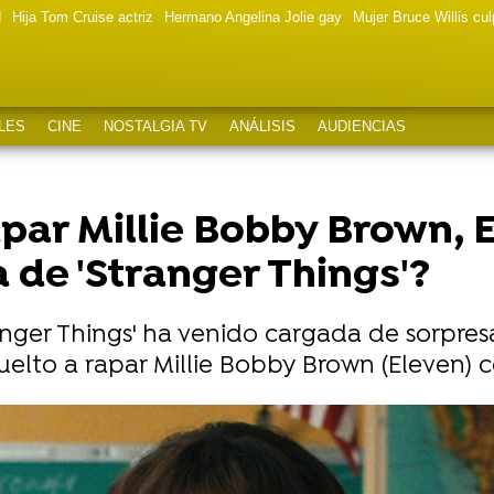
d
Hija Tom Cruise actriz
Hermano Angelina Jolie gay
Mujer Bruce Willis cu
LES
CINE
NOSTALGIA TV
ANÁLISIS
AUDIENCIAS
apar Millie Bobby Brown, E
de 'Stranger Things'?
ger Things' ha venido cargada de sorpresas
uelto a rapar Millie Bobby Brown (Eleven) c