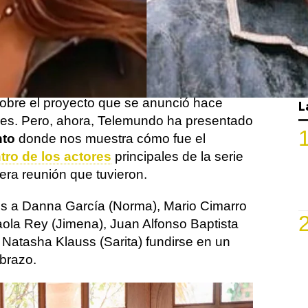
mente
19 años después
desde que
s a los hermanos Reyes y las hermanas
e unos días era poca la información que
sobre el proyecto que se anunció hace
L
s. Pero, ahora, Telemundo ha presentado
nto
donde nos muestra cómo fue el
tro de los actores
principales de la serie
mera reunión que tuvieron.
s a Danna García (Norma), Mario Cimarro
aola Rey (Jimena), Juan Alfonso Baptista
 Natasha Klauss (Sarita) fundirse en un
brazo.