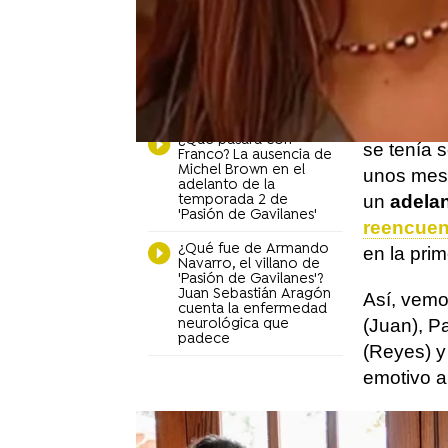
El emocionado
concreta
reencuentro de Danna
García y Mario
conocimo
Cimarro 18 años
Elizondo.
después de 'Pasión de
Gavilanes': "Ay no, me
voy a desmayar"
Hasta hac
¿Qué pasará con
se tenía 
Franco? La ausencia de
Michel Brown en el
unos mese
adelanto de la
un
adela
temporada 2 de
'Pasión de Gavilanes'
reencuen
¿Qué fue de Armando
en la pri
Navarro, el villano de
'Pasión de Gavilanes'?
Juan Sebastián Aragón
Así, vemo
cuenta la enfermedad
(Juan), P
neurológica que
padece
(Reyes) y
emotivo a