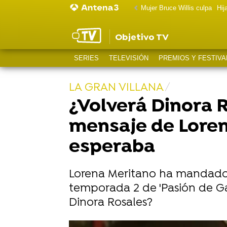
Mujer Bruce Willis culpa
Hij
Objetivo TV
SERIES
TELEVISIÓN
PREMIOS Y FESTIVA
LA GRAN VILLANA
¿Volverá Dinora R
mensaje de Loren
esperaba
Lorena Meritano ha mandado u
temporada 2 de 'Pasión de Ga
Dinora Rosales?