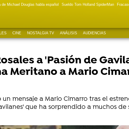
a de Michael Douglas habla español
Sueldo Tom Holland SpiderMan
Fracas
LES
CINE
NOSTALGIA TV
ANÁLISIS
AUDIENCIAS
osales a 'Pasión de Gavila
a Meritano a Mario Cima
n mensaje a Mario Cimarro tras el estren
vilanes' que ha sorprendido a muchos de s