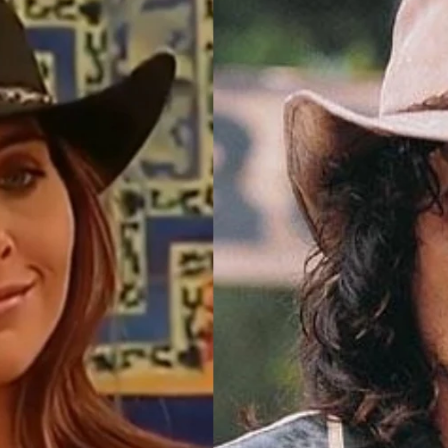
Whatsapp
Facebook
X
Flipboa
47
e Gavilanes
' estrenará la
temporada 2
de
 telenovela en algún momento del
2022
,