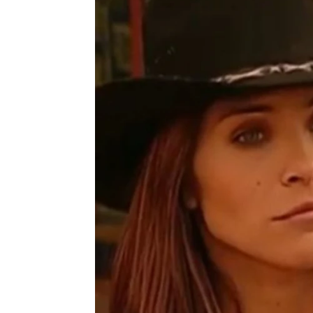
J. Carlos López Ruedas
Madrid
Publicado:
21 de octubre de 2021, 17:
'
Pasión d
Más información
la mítica