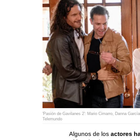
'Pasión de Gavilanes 2': Mario Cimarro, Danna García
Telemundo
Algunos de los
actores ha