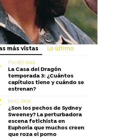
as más vistas
Lo último
EN HBO MAX
La Casa del Dragón
temporada 3: ¿Cuántos
capítulos tiene y cuándo se
estrenan?
EN EL 3X05
¿Son los pechos de Sydney
Sweeney? La perturbadora
escena fetichista en
Euphoria que muchos creen
que roza el porno