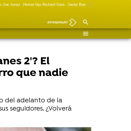
o Joe Jonas
Homer hijo Richard Gere
Javier Bardem política
Marilyn Monr
nes 2'? El
rro que nadie
o del adelanto de la
us seguidores. ¿Volverá