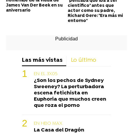
homenaje de la viuda de
"pensaba que iba a ser
James Van Der Beek en su
científico" antes que
aniversario
actor como su padre,
Richard Gere: "Era más mi
entorno"
Las más vistas
Lo último
EN EL 3X05
¿Son los pechos de Sydney
Sweeney? La perturbadora
escena fetichista en
Euphoria que muchos creen
que roza el porno
EN HBO MAX
La Casa del Dragón