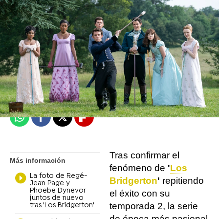
Isabel S. Samaniego
Madrid
Publicado:
12 de mayo de 2022, 18:48
Whatsapp
Facebook
X
Flipboard
Tras confirmar el
Más información
fenómeno de
'
Los
La foto de Regé-
Bridgerton
'
repitiendo
Jean Page y
Phoebe Dynevor
el éxito con su
juntos de nuevo
temporada 2, la serie
tras 'Los Bridgerton'
de época más pasional