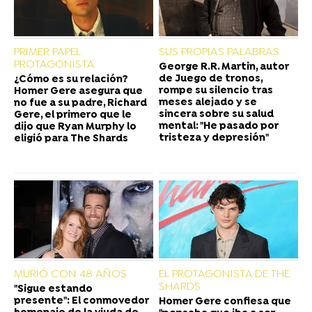
PRIMER PAPEL
SUS PROPIAS PALABRAS
PROTAGONISTA
George R.R. Martin, autor
de Juego de tronos,
¿Cómo es su relación?
rompe su silencio tras
Homer Gere asegura que
meses alejado y se
no fue a su padre, Richard
sincera sobre su salud
Gere, el primero que le
mental: "He pasado por
dijo que Ryan Murphy lo
tristeza y depresión"
eligió para The Shards
MURIÓ CON 48 AÑOS
EL PROTAGONISTA DE THE
SHARDS
"Sigue estando
presente": El conmovedor
Homer Gere confiesa que