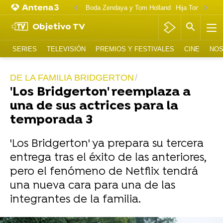
Boda Zendaya y Tom Holland
Hija Tom Cruise 
Objetivo TV
SERIES
TELEVISIÓN
PREMIOS Y FESTIVALES
CINE
NOS
DE LA FAMILIA BRIDGERTON
'Los Bridgerton' reemplaza a
una de sus actrices para la
temporada 3
'Los Bridgerton' ya prepara su tercera
entrega tras el éxito de las anteriores,
pero el fenómeno de Netflix tendrá
una nueva cara para una de las
integrantes de la familia.