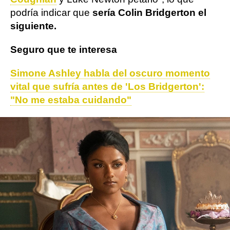
podría indicar que
sería Colin Bridgerton el
siguiente.
Seguro que te interesa
Simone Ashley habla del oscuro momento
vital que sufría antes de 'Los Bridgerton':
"No me estaba cuidando"
Netflix
Los Bridgerton
ObjetivoTV
» Series