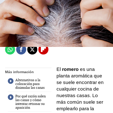
NovaMás
Hyliacom
Publicado:
26 de septiembre de 2022, 15:16
Whatsapp
Facebook
X
Flipboard
El
romero
es una
Más información
planta aromática que
Alternativas a la
se suele encontrar en
coloración para
disimular las canas
cualquier cocina de
nuestras casas. Lo
Por qué razón salen
las canas y cómo
más común suele ser
intentar retrasar su
aparición
emplearlo para la