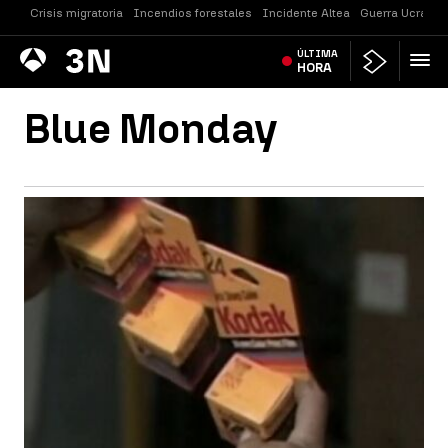
Crisis migratoria
Incendios forestales
Incidente Altea
Guerra Ucrania
Antena
ÚLTIMA
Noticias
3
HORA
Blue Monday