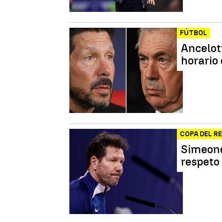
FÚTBOL
Ancelott
horario
COPA DEL R
Simeone,
respeto