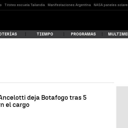
o
Tiroteo escuela Tailandia
Manifestaciones Argentina
NASA paneles solare
OTERÍAS
TIEMPO
PROGRAMAS
MULTIME
 estás buscando?
Ancelotti deja Botafogo tras 5
n el cargo
ar