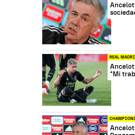
Ancelott
sociedad
REAL MADR
Ancelot
"Mi trab
CHAMPIONS
Ancelot