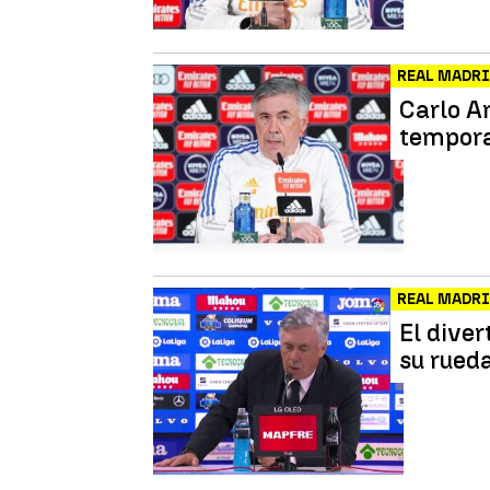
REAL MADR
Carlo A
tempora
REAL MADR
El diver
su rued