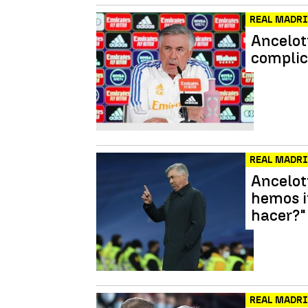
REAL MADR
Ancelott
complic
REAL MADR
Ancelott
hemos i
hacer?"
REAL MADR