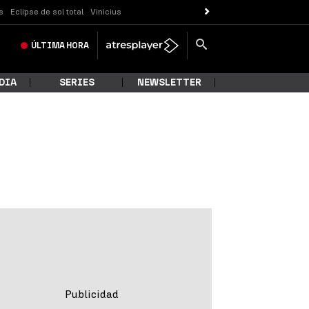
s
Eclipse de sol total
Vinicius
ÚLTIMA
HORA
DIA
SERIES
NEWSLETTER