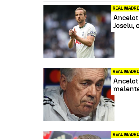
REAL MADR
Ancelott
Joselu,
REAL MADR
Ancelott
malent
REAL MADR