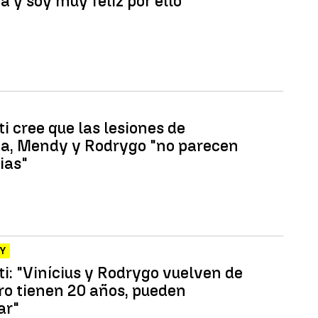
 y soy muy feliz por ello"
i cree que las lesiones de
, Mendy y Rodrygo "no parecen
ias"
EY
ti: "Vinícius y Rodrygo vuelven de
ero tienen 20 años, pueden
ar"