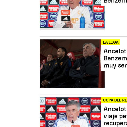
Benzema
LA LIGA
Ancelott
Benzema
muy ser
COPA DEL R
Ancelot
viaje p
recuper