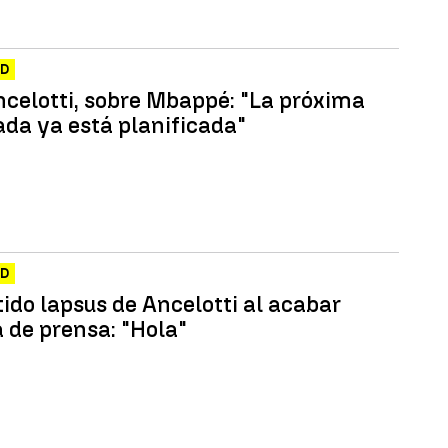
ID
ncelotti, sobre Mbappé: "La próxima
da ya está planificada"
ID
tido lapsus de Ancelotti al acabar
a de prensa: "Hola"