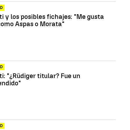
ID
i y los posibles fichajes: "Me gusta
 como Aspas o Morata"
ID
i: "¿Rüdiger titular? Fue un
endido"
ID