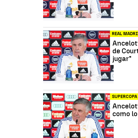
REAL MADR
Ancelot
de Court
jugar"
SUPERCOPA 
Ancelott
como lo