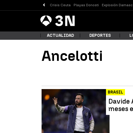
Crisis Ceuta
Playas Donosti
Explosión Damasc
Antena
Noticias
3
ACTUALIDAD
DEPORTES
L
Ancelotti
¿Qué
BRASIL
Davide 
meses e
Busc