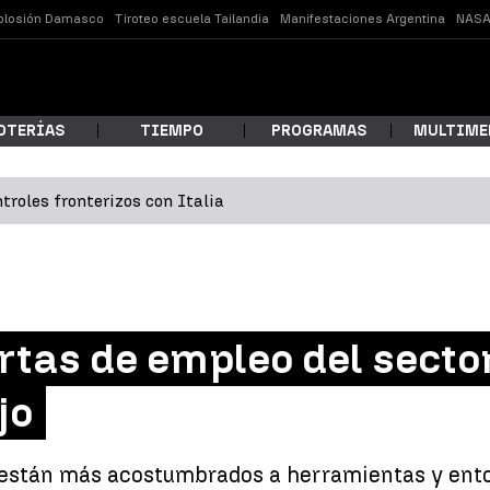
plosión Damasco
Tiroteo escuela Tailandia
Manifestaciones Argentina
NASA
OTERÍAS
TIEMPO
PROGRAMAS
MULTIME
troles fronterizos con Italia
 estás buscando?
ertas de empleo del secto
jo
ar
 están más acostumbrados a herramientas y entor