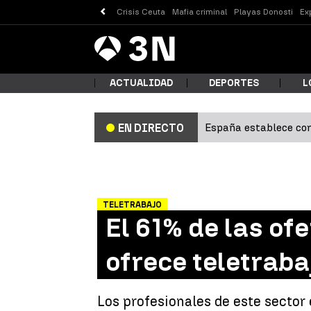
Crisis Ceuta
Mafia criminal
Playas Donosti
Ex
Antena
Noticias
3
ACTUALIDAD
DEPORTES
L
España establece con
EN DIRECTO
¿Qué
TELETRABAJO
El 61% de las of
ofrece teletraba
Busc
Los profesionales de este sector