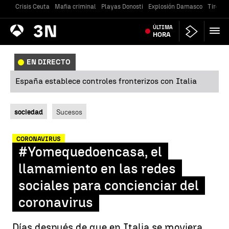
Crisis Ceuta
Mafia criminal
Playas Donosti
Explosión Damasco
Tiroteo
Antena
ÚLTIMA
Noticias
3
HORA
EN DIRECTO
España establece controles fronterizos con Italia
sociedad
Sucesos
CORONAVIRUS
#Yomequedoencasa, el
llamamiento en las redes
sociales para concienciar del
coronavirus
Días después de que en Italia se moviera