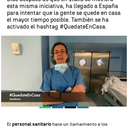
esta misma iniciativa, ha llegado a España
para intentar que la gente se quede en casa
el mayor tiempo posible. También se ha
activado el hashtag #QuedateEnCasa.
#Yomequedoencasa, el llamamiento en las redes sociales para
concienciar del coronavirus |
Antena 3 Noticias
Antena 3 Noticias
Publicado:
12 de marzo de 2020, 19:04
Whatsapp
Facebook
X
Linkedin
El
personal sanitario
hace un llamamiento a los