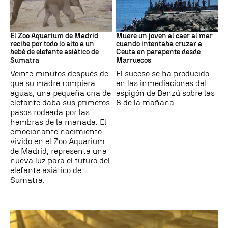
Zoo de Madrid
Ceuta
El Zoo Aquarium de Madrid
Muere un joven al caer al mar
recibe por todo lo alto a un
cuando intentaba cruzar a
bebé de elefante asiático de
Ceuta en parapente desde
Sumatra
Marruecos
Veinte minutos después de
El suceso se ha producido
que su madre rompiera
en las inmediaciones del
aguas, una pequeña cría de
espigón de Benzú sobre las
elefante daba sus primeros
8 de la mañana.
pasos rodeada por las
hembras de la manada. El
emocionante nacimiento,
vivido en el Zoo Aquarium
de Madrid, representa una
nueva luz para el futuro del
elefante asiático de
Sumatra.