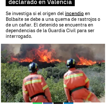
declarado en Valencia
Se investiga si el origen del
incendio
en
Bolbaite se debe a una quema de rastrojos o
de un cañar. El detenido se encuentra en
dependencias de la Guardia Civil para ser
interrogado.
Un joven detenido como presunto autor del incendio declarado en
Valencia |
Agencias
Agencias
Publicado:
03 de julio de 2018, 08:11
Whatsapp
Facebook
X
Linkedin