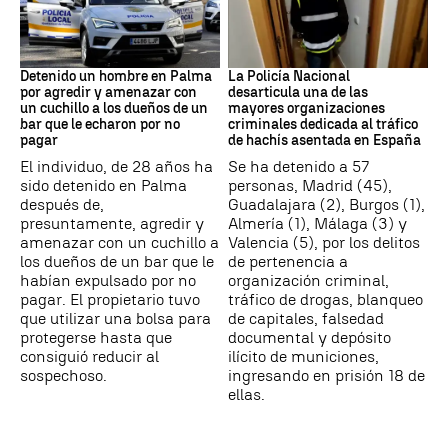
Detención
Narcotrafico
Detenido un hombre en Palma
La Policía Nacional
por agredir y amenazar con
desarticula una de las
un cuchillo a los dueños de un
mayores organizaciones
bar que le echaron por no
criminales dedicada al tráfico
pagar
de hachís asentada en España
El individuo, de 28 años ha
Se ha detenido a 57
sido detenido en Palma
personas, Madrid (45),
después de,
Guadalajara (2), Burgos (1),
presuntamente, agredir y
Almería (1), Málaga (3) y
amenazar con un cuchillo a
Valencia (5), por los delitos
los dueños de un bar que le
de pertenencia a
habían expulsado por no
organización criminal,
pagar. El propietario tuvo
tráfico de drogas, blanqueo
que utilizar una bolsa para
de capitales, falsedad
protegerse hasta que
documental y depósito
consiguió reducir al
ilícito de municiones,
sospechoso.
ingresando en prisión 18 de
ellas.