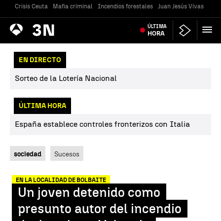
Crisis Ceuta
Mafia criminal
Incendios forestales
Juan Jesús Vivas
Vivi
Antena
ÚLTIMA
Noticias
3
HORA
EN DIRECTO
Sorteo de la Lotería Nacional
ÚLTIMA HORA
España establece controles fronterizos con Italia
sociedad
Sucesos
EN LA LOCALIDAD DE BOLBAITE
Un joven detenido como
presunto autor del incendio