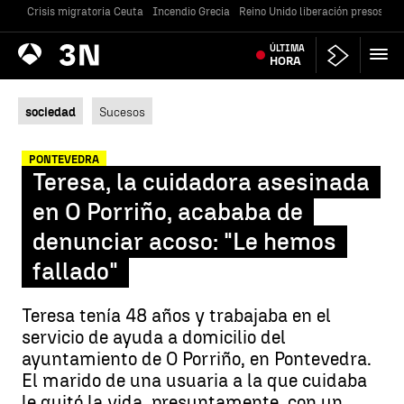
Crisis migratoria Ceuta
Incendio Grecia
Reino Unido liberación presos
Gu
Antena
ÚLTIMA
Noticias
3
HORA
sociedad
Sucesos
PONTEVEDRA
Teresa, la cuidadora asesinada
en O Porriño, acababa de
denunciar acoso: "Le hemos
fallado"
Teresa tenía 48 años y trabajaba en el
servicio de ayuda a domicilio del
ayuntamiento de O Porriño, en Pontevedra.
El marido de una usuaria a la que cuidaba
le quitó la vida, presuntamente, con un