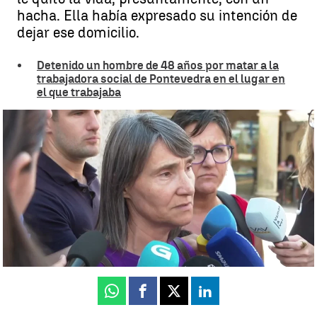
hacha. Ella había expresado su intención de
dejar ese domicilio.
Detenido un hombre de 48 años por matar a la
trabajadora social de Pontevedra en el lugar en
el que trabajaba
Teresa, la trabajadora social asesinada en O Porriño, acababa de
denunciar acoso: "La hemos fallado" |
Antena 3 Noticias
Úrsula Lorenzo
Actualizado:
30 de julio de 2025, 18:20
Publicado:
30 de julio de 2025, 17:23
Whatsapp
Facebook
X
Linkedin