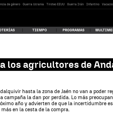
encia de género
Guerra Ucrania
Tiroteo EEUU
Guerra Irán
Infantino
Vacacio
OTERÍAS
TIEMPO
PROGRAMAS
MULTIME
 estás buscando?
a los agricultores de And
adalquivir hasta la zona de Jaén no van a poder re
esta campaña la dan por perdida. Lo más preocupa
óximo año y advierten de que la incertidumbre es 
car
n más en la cesta de la compra.