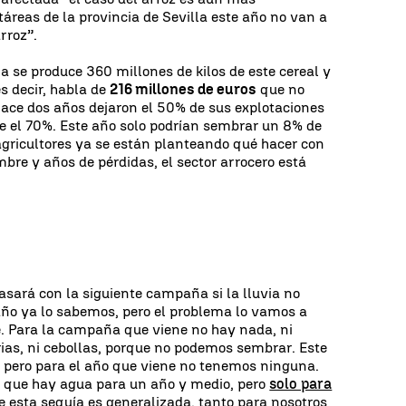
táreas de la provincia de Sevilla este año no van a
rroz”.
a se produce 360 millones de kilos de este cereal y
es decir, habla de
216 millones de euros
que no
“Hace dos años dejaron el 50% de sus explotaciones
e el 70%. Este año solo podrían sembrar un 8% de
agricultores ya se están planteando qué hacer con
mbre y años de pérdidas, el sector arrocero está
asará con la siguiente campaña si la lluvia no
 año ya lo sabemos, pero el problema lo vamos a
e. Para la campaña que viene no hay nada, ni
horias, ni cebollas, porque no podemos sembrar. Este
 pero para el año que viene no tenemos ninguna.
que hay agua para un año y medio, pero
solo para
que esta sequía es generalizada, tanto para nosotros