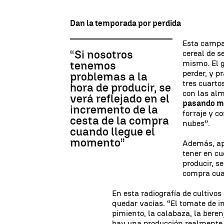
Dan la temporada por perdida
Esta campañ
“Si nosotros
cereal de s
mismo. El g
tenemos
perder, y p
problemas a la
tres cuarto
hora de producir, se
con las alm
verá reflejado en el
pasando ma
incremento de la
forraje y co
cesta de la compra
nubes”.
cuando llegue el
momento”
Además, ap
tener en cu
producir, s
compra cua
En esta radiografía de cultivo
quedar vacías. “El tomate de i
pimiento, la calabaza, la bere
hay una producción realmente 