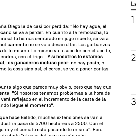
L
a Diego la da casi por perdida: “No hay agua, el
ecano se va a perder. En cuanto a la remolacha, lo
irasol lo hemos sembrado en jugo muerto, se va a
rácticamente no se va a desarrollar. Los garbanzos
s de lo mismo. Lo mismo va a suceder con el aceite,
endras, con el trigo...
Y si nosotros lo estamos
l, los ganaderos incluso peor
: no hay pasto, ni
mo la cosa siga así, el cereal se va a poner por las
unta algo que parece muy obvio, pero que hay que
enta: “Si nosotros tenemos problemas a la hora de
e verá reflejado en el incremento de la cesta de la
ndo llegue el momento”.
s que hace Bellido, muchas extensiones se van a
ndustria pasa de 5700 hectáreas a 2500. Con el
njena y el boniato está pasando lo mismo”. Pero
afectada “el caso del arroz es aún más