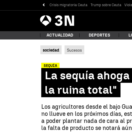
Crisis migratoria Ceuta
Trump sobre Ceuta
Viol
Antena
Noticias
3
ACTUALIDAD
DEPORTES
L
sociedad
Sucesos
¿Qué
SEQUÍA
La sequía ahoga 
la ruina total"
Los agricultores desde el bajo Gu
no llueve en los próximos días, 
a poder plantar nada de cara al pr
Bus
la falta de producto se notará aú