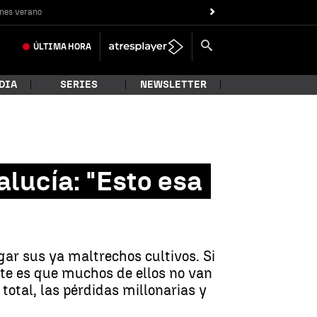
nes verano
ÚLTIMA
HORA
DIA
SERIES
NEWSLETTER
alucía: "Esto esa
gar sus ya maltrechos cultivos. Si
nte es que muchos de ellos no van
total, las pérdidas millonarias y