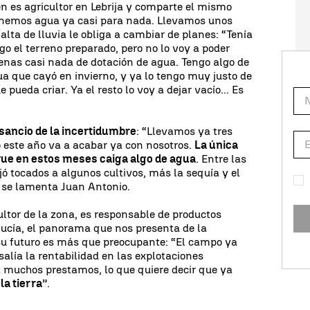
 es agricultor en Lebrija y comparte el mismo
tenemos agua ya casi para nada. Llevamos unos
lta de lluvia le obliga a cambiar de planes: “Tenía
 el terreno preparado, pero no lo voy a poder
nas casi nada de dotación de agua. Tengo algo de
ua que cayó en invierno, y ya lo tengo muy justo de
pueda criar. Ya el resto lo voy a dejar vacío... Es
sancio de la incertidumbre
: “Llevamos ya tres
o este año va a acabar ya con nosotros.
La única
ue en estos meses caiga algo de agua
. Entre las
jó tocados a algunos cultivos, más la sequía y el
, se lamenta Juan Antonio.
ultor de la zona, es responsable de productos
cía, el panorama que nos presenta de la
su futuro es más que preocupante: “El campo ya
 salía la rentabilidad en las explotaciones
a muchos prestamos, lo que quiere decir que ya
la tierra
”.