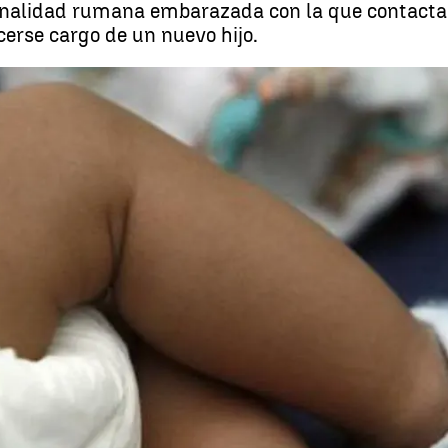
onalidad rumana embarazada con la que contacta
erse cargo de un nuevo hijo.
La Policía destapa la trama de un matrimon
Whatsapp
Facebook
X
Linkedin