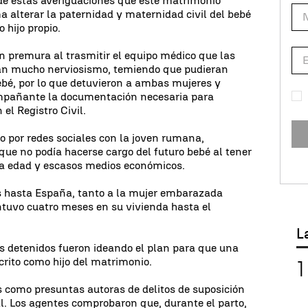
de estas averiguaciones que este matrimonio
a alterar la paternidad y maternidad civil del bebé
 hijo propio.
n premura al trasmitir el equipo médico que las
n mucho nerviosismo, temiendo que pudieran
ebé, por lo que detuvieron a ambas mujeres y
ompañante la documentación necesaria para
 el Registro Civil.
 por redes sociales con la joven rumana,
ue no podía hacerse cargo del futuro bebé al tener
rta edad y escasos medios económicos.
tes hasta España, tanto a la mujer embarazada
ntuvo cuatro meses en su vivienda hasta el
L
s detenidos fueron ideando el plan para que una
crito como hijo del matrimonio.
 como presuntas autoras de delitos de suposición
l. Los agentes comprobaron que, durante el parto,