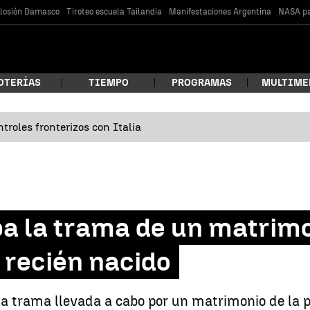
losión Damasco
Tiroteo escuela Tailandia
Manifestaciones Argentina
NASA pa
OTERÍAS
TIEMPO
PROGRAMAS
MULTIME
troles fronterizos con Italia
 estás buscando?
pa la trama de un matrim
 recién nacido
car
la trama llevada a cabo por un matrimonio de la 