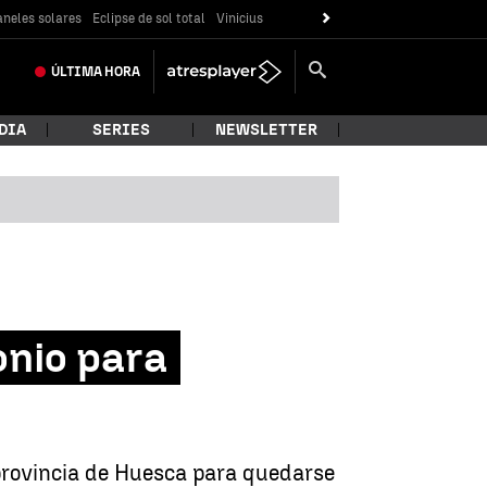
neles solares
Eclipse de sol total
Vinicius
ÚLTIMA
HORA
DIA
SERIES
NEWSLETTER
onio para
provincia de Huesca para quedarse