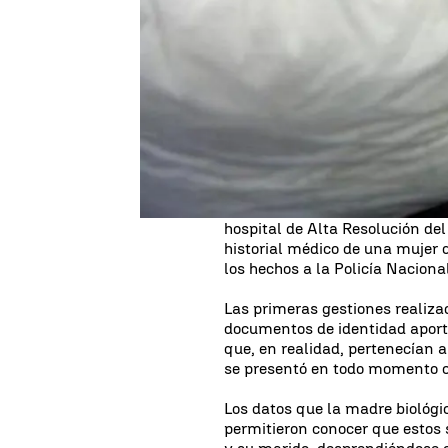
La investigación, que ha concl
del marido de una de ellas, se 
detectara una serie de incongru
El día del parto las dos mujer
portando documentación identi
realmente registrado como hijo
una nota de prensa.
La investigación comenzó graci
hospital de Alta Resolución del
historial médico de una mujer 
los hechos a la Policía Naciona
Las primeras gestiones realiza
documentos de identidad aport
que, en realidad, pertenecían
se presentó en todo momento 
Los datos que la madre biológic
permitieron conocer que estos