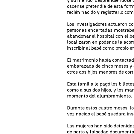
y su marido, desprendiéndose 
oscense pretendía de esta form
recién nacido y registrarlo como
Los investigadores actuaron co
personas encartadas mostraba
abandonar el hospital con el b
localizaron en poder de la ac
inscribir al bebé como propio en
El matrimonio había contactado
embarazada de cinco meses y q
otros dos hijos menores de co
Esta familia le pagó los bille
como a sus dos hijos, y los ma
momento del alumbramiento.
Durante estos cuatro meses, lo
vez nacido el bebé quedara ins
Las mujeres han sido detenidas
de parto y falsedad documenta