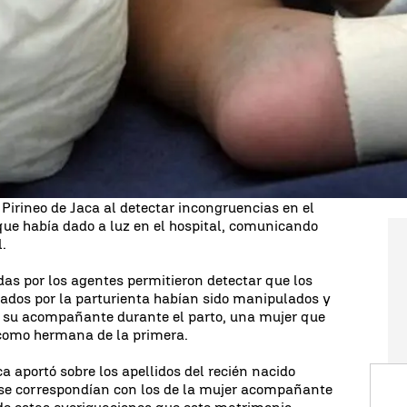
uido con las dos mujeres detenidas y la imputación
inició después de que el personal sanitario
encias en el historial médico de la parturienta.
es acudieron al hospital simulando ser hermanas y
ficativa manipulada para que el niño quedara
 de esta última, informa la Policía Nacional en
as a la actuación del personal sanitario del
 Pirineo de Jaca al detectar incongruencias en el
que había dado a luz en el hospital, comunicando
l.
das por los agentes permitieron detectar que los
ados por la parturienta habían sido manipulados y
 a su acompañante durante el parto, una mujer que
como hermana de la primera.
a aportó sobre los apellidos del recién nacido
 se correspondían con los de la mujer acompañante