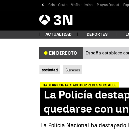
Crisis Ceuta
Mafia criminal
Playas Donosti
Exp
Antena
Noticias
3
ACTUALIDAD
DEPORTES
L
España establece con
EN DIRECTO
¿Qué
sociedad
Sucesos
HABÍAN CONTACTADO POR REDES SOCIALES
La Policía desta
quedarse con un
Bus
La Policía Nacional ha destapado 