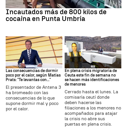
Tráfico de drogas
Incautados más de 800 kilos de
cocaína en Punta Umbría
Dormir
Crisis en Ceuta
Las consecuencias de dormir
En plena crisis migratoria de
poco por el calor, según Matías
Ceuta este fin de semana no
Prats: "Te levantas con..."
se hacen más identificaciones
de menores
El presentador de Antena 3
Cerrado hasta el lunes. La
ha bromeado con las
comisaría ceutí donde
consecuencias de lo que
deben hacerse las
supone dormir mal y poco
filiaciones a los menores no
por el calor.
acompañados para atajar
la crisis no abre sus
puertas en plena crisis.