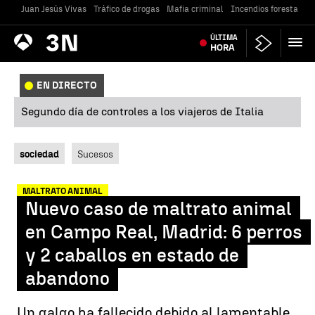
Juan Jesús Vivas
Tráfico de drogas
Mafia criminal
Incendios forestales
Antena
ÚLTIMA
Noticias
3
HORA
EN DIRECTO
Segundo día de controles a los viajeros de Italia
sociedad
Sucesos
MALTRATO ANIMAL
Nuevo caso de maltrato animal
en Campo Real, Madrid: 6 perros
y 2 caballos en estado de
abandono
Un galgo ha fallecido debido al lamentable