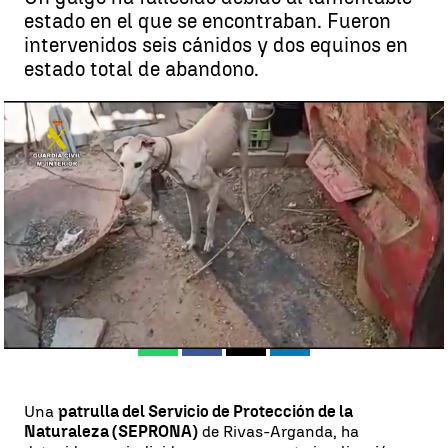
estado en el que se encontraban. Fueron
intervenidos seis cánidos y dos equinos en
estado total de abandono.
Así ha encontrado la Guardia Civil a los animales |
Así ha
encontrado la Guardia Civil a los animales
Madrid
Nacho Soriano
Publicado:
12 de mayo de 2023, 18:50
Whatsapp
Facebook
X
Linkedin
Una
patrulla del Servicio de Protección de la
Naturaleza (SEPRONA)
de Rivas-Arganda, ha