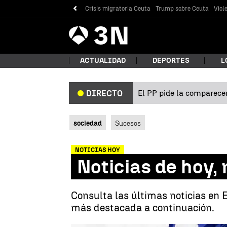
Crisis migratoria Ceuta
Trump sobre Ceuta
Viol
Antena
Noticias
3
ACTUALIDAD
DEPORTES
L
El PP pide la comparecen
DIRECTO
¿Qué
sociedad
Sucesos
NOTICIAS HOY
Noticias de hoy,
Consulta las últimas noticias en 
más destacada a continuación.
Bus