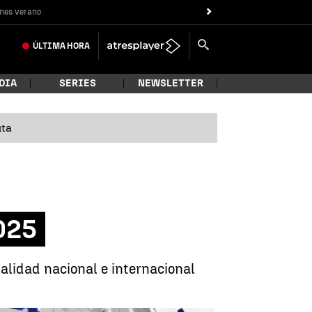
nes verano
ÚLTIMA
HORA
DIA
SERIES
NEWSLETTER
uta
025
alidad nacional e internacional