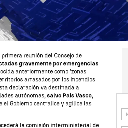
lcaraz en el US Open, entre las
noticias
e hoy,
martes 26 de agosto.
s zonas afectadas por los
a primera reunión del Consejo de
ectadas gravemente por emergencias
nocida anteriormente como 'zonas
territorios arrasados por los incendios
Esta declaración va destinada a
idades autónomas
, salvo País Vasco,
 el Gobierno centralice y agilice las
ocederá la comisión interministerial de