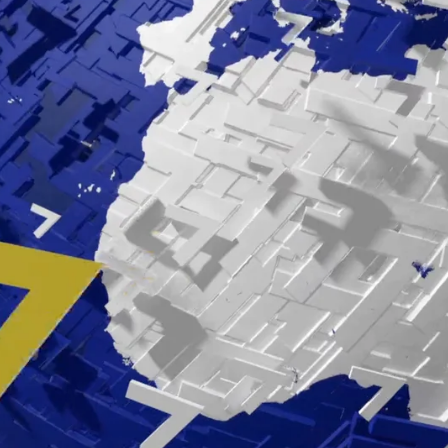
Whatsapp
Facebook
X
Linkedin
atastrófica en las zonas afectadas por
 hora sobre el avance del fuego en España