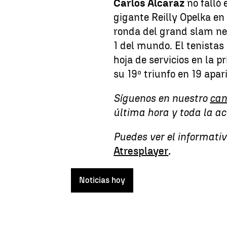
Carlos Alcaraz
no falló
gigante Reilly Opelka en 
ronda del grand slam ne
1 del mundo. El tenista
hoja de servicios en la 
su 19º triunfo en 19 apar
Síguenos en nuestro
can
última hora y toda la a
Puedes ver el informati
Atresplayer
.
Noticias hoy