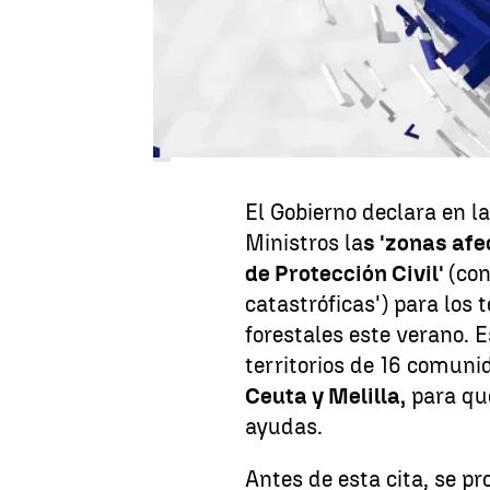
y la victoria de Carlos A
que marcan la jornada d
Zona catastrófica en la
incendios
El Gobierno declara en l
Ministros la
s 'zonas af
de Protección Civil'
(co
catastróficas') para los 
forestales este verano. 
territorios de 16 comun
Ceuta y Melilla,
para que
ayudas.
Antes de esta cita, se pr