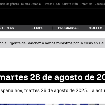
encia de género
Guerra Ucrania
Tiroteo EEUU
Guerra Irán
Infantino
Vacacio
OTERÍAS
TIEMPO
PROGRAMAS
MULTIME
cia urgente de Sánchez y varios ministros por la crisis en Ce
 estás buscando?
 martes 26 de agosto de 2
España hoy, martes 26 de agosto de 2025. La actu
car