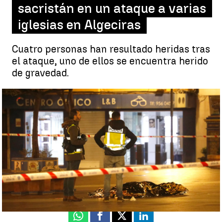
sacristán en un ataque a varias
iglesias en Algeciras
Cuatro personas han resultado heridas tras
el ataque, uno de ellos se encuentra herido
de gravedad.
Matan a puñaladas a un sacristán en un ataque a varias
iglesias en Algeciras |
EFE
Luis Alcantud
Actualizado:
26 de enero de 2023, 07:12
Publicado:
25 de enero de 2023, 20:33
Whatsapp
Facebook
X
Linkedin