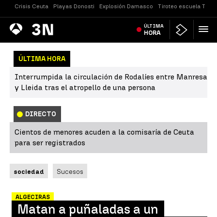
Crisis Ceuta
Playas Donosti
Explosión Damasco
Tiroteo escuela Taila
Antena
ÚLTIMA
Noticias
3
HORA
ÚLTIMA HORA
Interrumpida la circulación de Rodalíes entre Manresa
y Lleida tras el atropello de una persona
DIRECTO
Cientos de menores acuden a la comisaría de Ceuta
para ser registrados
sociedad
Sucesos
ALGECIRAS
Matan a puñaladas a un