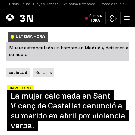
Crisis Ceuta
Playas Donosti
Explosión Damasco
Tiroteo escuela Taila
Antena
ÚLTIMA
Noticias
3
HORA
ÚLTIMA HORA
Muere estrangulado un hombre en Madrid y detienen a
su nuera
sociedad
Sucesos
BARCELONA
La mujer calcinada en Sant
Vicenç de Castellet denunció a
su marido en abril por violencia
verbal