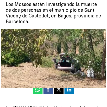
Los Mossos están investigando la muerte
de dos personas en el municipio de Sant
Vicenç de Castellet, en Bages, provincia de
Barcelona.
La mujer calcinada en Sant Vicenç de Castellet denunció a su
marido en abril por violencia verbal |
Antena 3
Antena 3 Noticias
Actualizado:
30 de julio de 2021, 12:56
Publicado:
30 de julio de 2021, 09:05
Whatsapp
Facebook
X
Linkedin