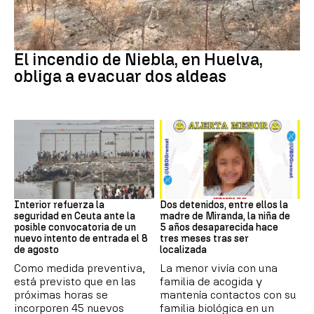
Andalucía
El incendio de Niebla, en Huelva,
obliga a evacuar dos aldeas
CRISIS MIGRATORIA
DESAPARICIÓN
Interior refuerza la
Dos detenidos, entre ellos la
seguridad en Ceuta ante la
madre de Miranda, la niña de
posible convocatoria de un
5 años desaparecida hace
nuevo intento de entrada el 8
tres meses tras ser
de agosto
localizada
Como medida preventiva,
La menor vivía con una
está previsto que en las
familia de acogida y
próximas horas se
mantenía contactos con su
incorporen 45 nuevos
familia biológica en un