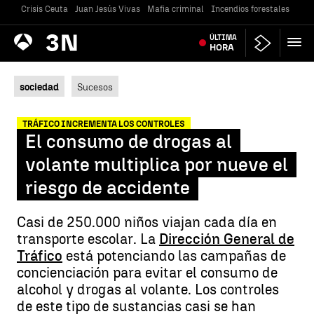
Crisis Ceuta
Juan Jesús Vivas
Mafia criminal
Incendios forestales
Vivi
Antena
ÚLTIMA
Noticias
3
HORA
sociedad
Sucesos
TRÁFICO INCREMENTA LOS CONTROLES
El consumo de drogas al
volante multiplica por nueve el
riesgo de accidente
Casi de 250.000 niños viajan cada día en
transporte escolar. La
Dirección General de
Tráfico
está potenciando las campañas de
concienciación para evitar el consumo de
alcohol y drogas al volante. Los controles
de este tipo de sustancias casi se han