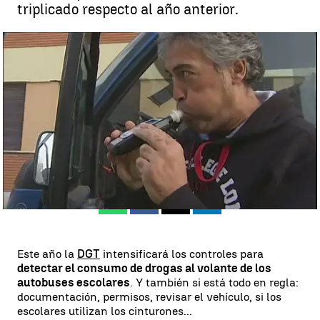
triplicado respecto al año anterior.
El consumo de drogas al volante multiplica por nueve el riesgo de
accidente |
antena3.com
Madrid
Antena 3 Noticias
Publicado:
13 de febrero de 2018, 17:15
Whatsapp
Facebook
X
Linkedin
Este año la
DGT
intensificará los controles para
detectar el consumo de drogas al volante de los
autobuses escolares
. Y también si está todo en regla:
documentación, permisos, revisar el vehículo, si los
escolares utilizan los cinturones...