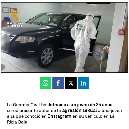
Detenido el presunto autor de una agresión sexual a una joven que
conoció en Instagram en La Rioja Baja |
Detenido el presunto autor
de una agresión sexual a una joven que conoció en Instagram en La
Rioja Baja.
Antena 3 Noticias
Actualizado:
12 de noviembre de 2020, 17:00
Publicado:
12 de noviembre de 2020, 13:12
Whatsapp
Facebook
X
Linkedin
La Guardia Civil ha
detenido a un joven de 25 años
como presunto autor de la
agresión sexual
a una joven
a la que conoció en
Instagram
en su vehículo en La
Rioja Baja.