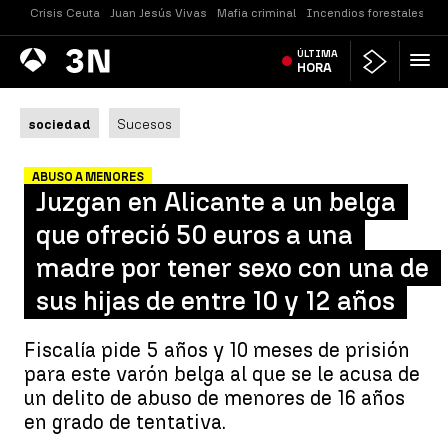
Crisis Ceuta
Juan Jesús Vivas
Mafia criminal
Incendios forestales
Vi
Antena
ÚLTIMA
Noticias
3
HORA
sociedad
Sucesos
ABUSO A MENORES
Juzgan en Alicante a un belga
que ofreció 50 euros a una
madre por tener sexo con una de
sus hijas de entre 10 y 12 años
Fiscalía pide 5 años y 10 meses de prisión
para este varón belga al que se le acusa de
un delito de abuso de menores de 16 años
en grado de tentativa.