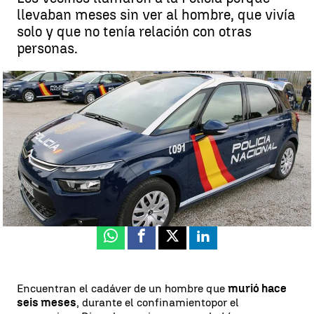
llevaban meses sin ver al hombre, que vivía
solo y que no tenía relación con otras
personas.
Encuentran el cadáver momificado de un hombre que murió
durante el confinamiento en Palma |
EFE / Archivo
Palma de Mallorca
Antena 3 Noticias
Publicado:
02 de noviembre de 2020, 16:24
Whatsapp
Facebook
X
Linkedin
Encuentran el cadáver de un hombre que
murió hace
seis meses
, durante el confinamientopor el