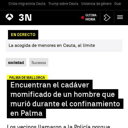
Crisis migratoria Ceuta
Trump sobre Ceuta
Violencia de género
Guerra U
Antena
ÚLTIMA
Noticias
3
HORA
EN DIRECTO
La acogida de menores en Ceuta, al límite
sociedad
Sucesos
PALMA DE MALLORCA
Encuentran el cadáver
momificado de un hombre que
murió durante el confinamiento
en Palma
Los vecinos llamaron a la Policía porque