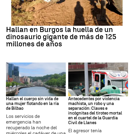
Dinosaurios
Hallan en Burgos la huella de un
dinosaurio gigante de más de 125
millones de años
BILBAO
ASTURIAS
Hallan el cuerpo sin vida de
Antecedentes por violencia
una mujer flotando en la ría
machista, un robo y una
de Bilbao
separación: Claves e
incógnitas del tiroteo mortal
Los servicios de
en el cuartel de la Guardia
emergencia han
Civil de Llanes
recuperado la noche del
El agresor tenía
miércoles el cadáver de una