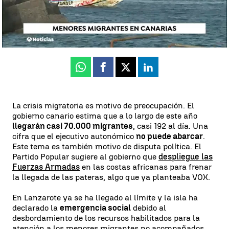
Déborah Sabina
Publicado:
04 de julio de 2024, 18:39
Whatsapp
Facebook
X
Linkedin
La crisis migratoria es motivo de preocupación. El
gobierno canario estima que a lo largo de este año
llegarán casi 70.000 migrantes
, casi 192 al día. Una
cifra que el ejecutivo autonómico
no puede abarcar
.
Este tema es también motivo de disputa política. El
Partido Popular sugiere al gobierno que
despliegue las
Fuerzas Armadas
en las costas africanas para frenar
la llegada de las pateras, algo que ya planteaba VOX.
En Lanzarote ya se ha llegado al límite y la isla ha
declarado la
emergencia social
debido al
desbordamiento de los recursos habilitados para la
atención a los menores migrantes no acompañados.