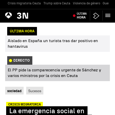
Crisis migratoria Ceuta
Trump sobre Ceuta
Violencia de género
Guerra U
Antena
ÚLTIMA
Noticias
3
HORA
ÚLTIMA HORA
Aislado en España un turista tras dar positivo en
hantavirus
DIRECTO
El PP pide la comparecencia urgente de Sánchez y
varios ministros por la crisis en Ceuta
sociedad
Sucesos
CRISIS MIGRATORIA
La emergencia social en