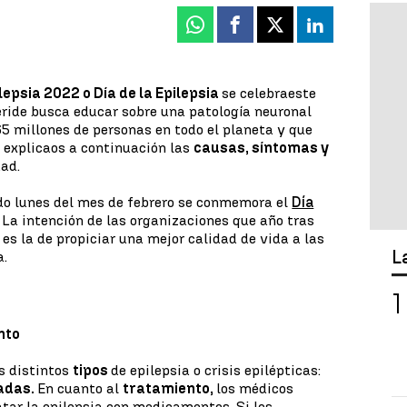
Whatsapp
Facebook
X
Linkedin
lepsia 2022 o Día de la Epilepsia
se celebra
este
éride busca educar sobre una patología neuronal
 millones de personas en todo el planeta y que
e explicaos a continuación las
causas, síntomas y
ad.
do lunes del mes de febrero se conmemora el
Día
. La intención de las organizaciones que año tras
es la de propiciar una mejor calidad de vida a las
L
a.
nto
os distintos
tipos
de epilepsia o crisis epilépticas:
zadas.
En cuanto al
tratamiento,
los médicos
tar la epilepsia con medicamentos. Si los