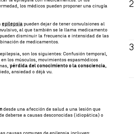
rmedad, los médicos pueden proponer una cirugía
n
epilepsia
pueden dejar de tener convulsiones al
vulsivo, al que también se le llama medicamento
 pueden disminuir la frecuencia e intensidad de las
mbinación de medicamentos.
epilepsia, son los siguientes: Confusión temporal,
ez en los músculos, movimientos espasmódicos
rnas,
pérdida del conocimiento o la consciencia,
edo, ansiedad o déjà vu.
an
desde una afección de salud a una lesión que
de deberse a causas desconocidas (idiopática) o
 las causas comunes de epilepsia incluyen: