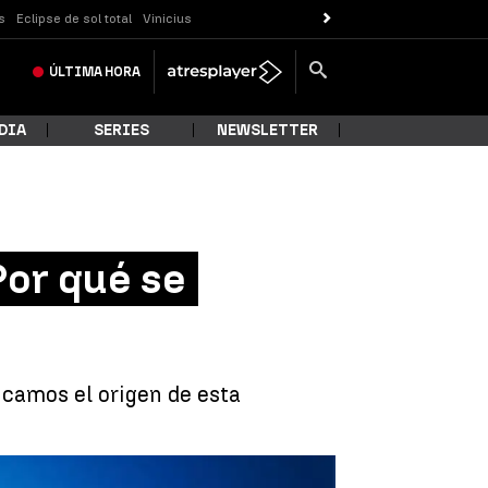
s
Eclipse de sol total
Vinicius
ÚLTIMA
HORA
DIA
SERIES
NEWSLETTER
Por qué se
licamos el origen de esta