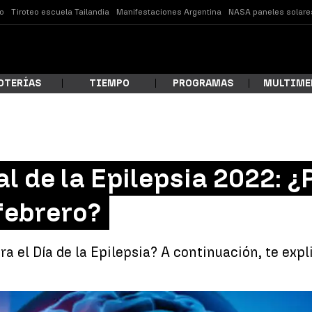
o
Tiroteo escuela Tailandia
Manifestaciones Argentina
NASA paneles solare
OTERÍAS
TIEMPO
PROGRAMAS
MULTIME
 estás buscando?
l de la Epilepsia 2022: ¿
 febrero?
ra el Día de la Epilepsia? A continuación, te exp
ar