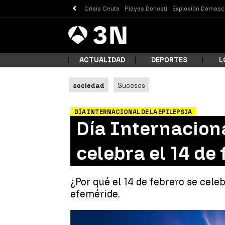
Crisis Ceuta
Playas Donosti
Explosión Damasc
Antena
Noticias
3
ACTUALIDAD
DEPORTES
L
sociedad
Sucesos
¿Qué
DÍA INTERNACIONAL DE LA EPILEPSIA
Día Internaciona
celebra el 14 de
¿Por qué el 14 de febrero se celeb
efeméride.
Busc