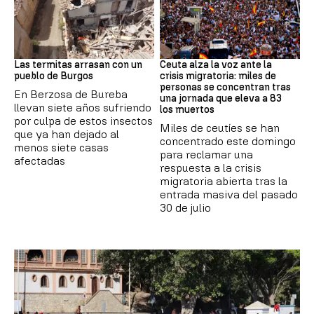
Termitas
CRISIS MIGRATORIA
Las termitas arrasan con un
Ceuta alza la voz ante la
pueblo de Burgos
crisis migratoria: miles de
personas se concentran tras
En Berzosa de Bureba
una jornada que eleva a 83
llevan siete años sufriendo
los muertos
por culpa de estos insectos
Miles de ceutíes se han
que ya han dejado al
concentrado este domingo
menos siete casas
para reclamar una
afectadas
respuesta a la crisis
migratoria abierta tras la
entrada masiva del pasado
30 de julio