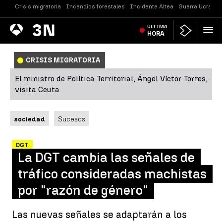
Crisis migratoria
Incendios forestales
Incidente Altea
Guerra Ucrania
Antena
ÚLTIMA
Noticias
3
HORA
CRISIS MIGRATORIA
El ministro de Política Territorial, Ángel Víctor Torres,
visita Ceuta
sociedad
Sucesos
DGT
La DGT cambia las señales de
tráfico consideradas machistas
por "razón de género"
Las nuevas señales se adaptarán a los