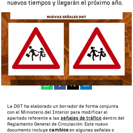
nuevos tiempos y llegarán el próximo año.
Estas son las señales que Tráfico quiere cambiar |
A3N
Rosa María Salcedo
Publicado:
18 de noviembre de 2022, 19:46
Whatsapp
Facebook
X
Linkedin
La DGT ha elaborado un borrador de forma conjunta
con el Ministerio del Interior para modificar el
apartado referente a las
señales de tráfico
dentro del
Reglamento General de Circulación. Este nuevo
documento incluye
cambios
en algunas señales o