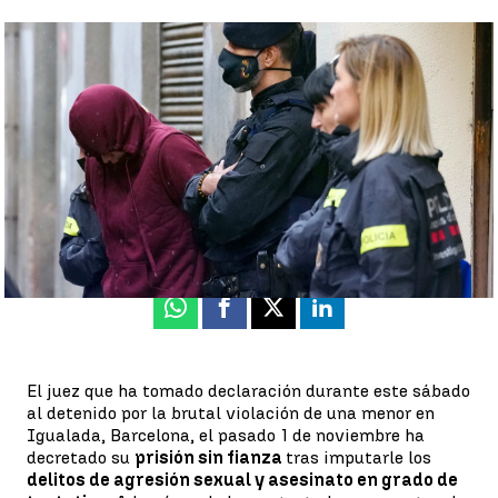
Prisión provisional para el presunto agresor de la menor
agredida sexualmente en Igualada |
EFE
Luis Alcantud
Actualizado:
23 de abril de 2022, 22:12
Publicado:
23 de abril de 2022, 12:34
Whatsapp
Facebook
X
Linkedin
El juez que ha tomado declaración durante este sábado
al detenido por la brutal violación de una menor en
Igualada, Barcelona, el pasado 1 de noviembre ha
decretado su
prisión sin fianza
tras imputarle los
delitos de agresión sexual y asesinato en grado de