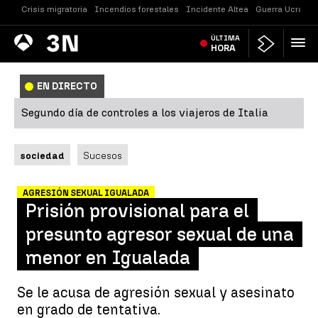
Crisis migratoria
Incendios forestales
Incidente Altea
Guerra Ucrania
Antena
ÚLTIMA
Noticias
3
HORA
EN DIRECTO
Segundo día de controles a los viajeros de Italia
sociedad
Sucesos
AGRESIÓN SEXUAL IGUALADA
Prisión provisional para el
presunto agresor sexual de una
menor en Igualada
Se le acusa de agresión sexual y asesinato
en grado de tentativa.