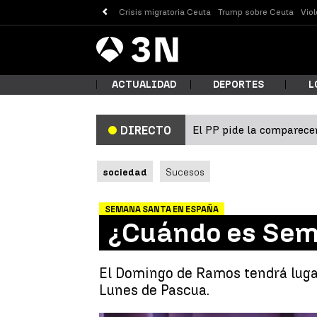
Crisis migratoria Ceuta
Trump sobre Ceuta
Vio
Antena
Noticias
3
ACTUALIDAD
DEPORTES
L
El PP pide la comparecen
DIRECTO
¿Qué
sociedad
Sucesos
SEMANA SANTA EN ESPAÑA
¿Cuándo es Sem
El Domingo de Ramos tendrá lugar 
Lunes de Pascua.
Busc