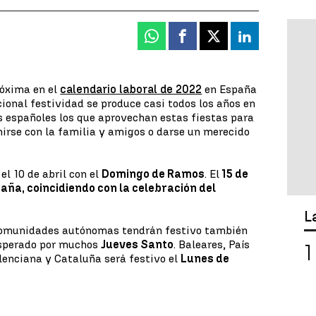
Whatsapp
Facebook
X
Linkedin
róxima en el
calendario laboral de 2022
en España
icional festividad se produce casi todos los años en
s españoles los que aprovechan estas fiestas para
unirse con la familia y amigos o darse un merecido
l 10 de abril con el
Domingo de Ramos
. El
15 de
paña, coincidiendo con la celebración del
L
e comunidades autónomas tendrán festivo también
 esperado por muchos
Jueves Santo
. Baleares, País
lenciana y Cataluña será festivo el
Lunes de