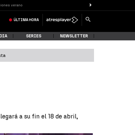
iones verano
ÚLTIMA
HORA
DIA
SERIES
NEWSLETTER
uta
gará a su fin el 18 de abril,