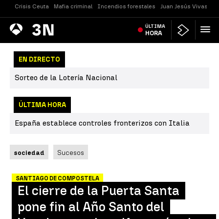
Crisis Ceuta
Mafia criminal
Incendios forestales
Juan Jesús Vivas
Vi
Antena
ÚLTIMA
Noticias
3
HORA
EN DIRECTO
Sorteo de la Lotería Nacional
ÚLTIMA HORA
España establece controles fronterizos con Italia
sociedad
Sucesos
SANTIAGO DE COMPOSTELA
El cierre de la Puerta Santa
pone fin al Año Santo del