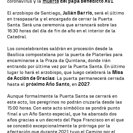
coronavirus y la
muerte
del papa Benedicto XVI
.
El arzobispo de Santiago,
Julián Barrio
, será el último
en traspasarla y el encargado de cerrar la Puerta
Santa. Será una ceremonia que arrancará sobre las
16:30 horas del día de fin de año en el interior de la
Catedral.
Los concelebrantes saldrán en procesión desde la
Basílica compostelana por la puerta de Platerías para
encaminarse a la Praza da Quintana, donde irán
entrando por última vez por la Puerta Santa. En último
lugar lo hará el arzobispo, que luego celebrará la
Misa
de Acción de Gracias
. La puerta permanecerá cerrada
hasta el
próximo Año Santo
, en
2027
.
Aunque formalmente la Puerta Santa se cerrará en
este acto, los peregrinos no podrán cruzarla desde las
15:00 horas. Con este acto simbólico se pondrá punto
final a un Año Santo especial, que ha abarcado dos
años gracias a un decreto del Papa Francisco en el que
se concedió excepcionalmente la prórroga por la
afectación que durante 2021 tuvo el Camino por el