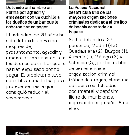
Detención
Narcotrafico
Detenido un hombre en
La Policía Nacional
Palma por agredir y
desarticula una de las
amenazar con un cuchillo a
mayores organizaciones
los dueños de un bar que le
criminales dedicada al tráfico
echaron por no pagar
de hachís asentada en
España
El individuo, de 28 años ha
Se ha detenido a 57
sido detenido en Palma
personas, Madrid (45),
después de,
Guadalajara (2), Burgos (1),
presuntamente, agredir y
Almería (1), Málaga (3) y
amenazar con un cuchillo a
Valencia (5), por los delitos
los dueños de un bar que le
de pertenencia a
habían expulsado por no
organización criminal,
pagar. El propietario tuvo
tráfico de drogas, blanqueo
que utilizar una bolsa para
de capitales, falsedad
protegerse hasta que
documental y depósito
consiguió reducir al
ilícito de municiones,
sospechoso.
ingresando en prisión 18 de
ellas.