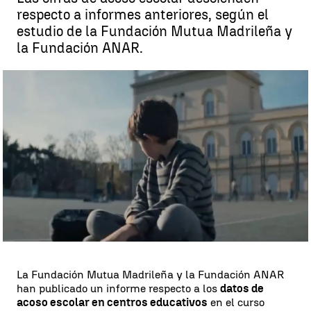
respecto a informes anteriores, según el
estudio de la Fundación Mutua Madrileña y
la Fundación ANAR.
Caen las cifras de acoso escolar en España |
Antena 3 Noticias
Ángela Herrero
Publicado:
13 de septiembre de 2023, 11:13
Whatsapp
Facebook
X
Linkedin
La Fundación Mutua Madrileña y la Fundación ANAR
han publicado un informe respecto a los
datos de
acoso escolar en centros educativos
en el curso