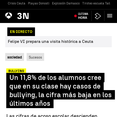
Crisis Ceuta
Playas Donosti
Explosión Damasco
Tiroteo escuela Tailandi
Antena
ÚLTIMA
Noticias
3
HORA
EN DIRECTO
Felipe VI prepara una visita histórica a Ceuta
sociedad
Sucesos
BULLYING
Un 11,8% de los alumnos cree
que en su clase hay casos de
bullying, la cifra más baja en los
últimos años
Las cifras de acoso escolar descienden