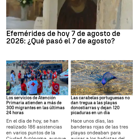
Efemérides
Efemérides de hoy 7 de agosto de
2026: ¿Qué pasó el 7 de agosto?
Crisis migratoria
PAÍS VASCO
Los servicios de Atención
Las carabelas portuguesas no
Primaria atienden a más de
dan tregua a las playas
300 migrantes en las últimas
donostiarras y dejan 120
24 horas
picaduras en un día
En el día de hoy, se han
Hace unos días, las
realizado 186 asistencias
banderas rojas de las tres
en varios puntos de la
playas ondeaban para
Ciudad Autónoma, aunque
avisar a los bañistas del