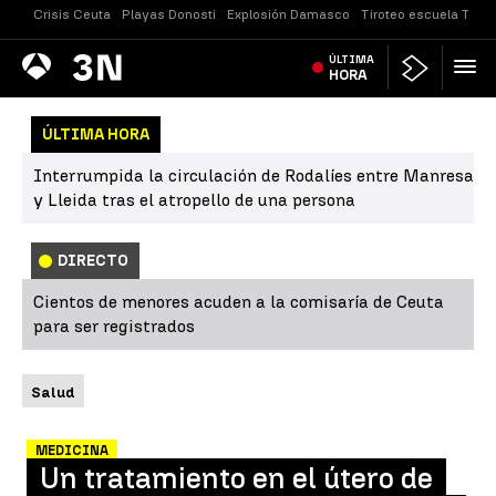
Crisis Ceuta
Playas Donosti
Explosión Damasco
Tiroteo escuela Taila
Antena
ÚLTIMA
Noticias
3
HORA
ÚLTIMA HORA
Interrumpida la circulación de Rodalíes entre Manresa
y Lleida tras el atropello de una persona
DIRECTO
Cientos de menores acuden a la comisaría de Ceuta
para ser registrados
Salud
MEDICINA
Un tratamiento en el útero de