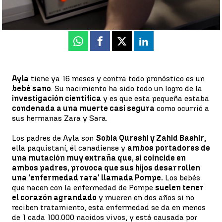
Publicado:
11 de noviembre de 2022, 14:18
Whatsapp
Facebook
X
Linkedin
Ayla
tiene ya 16 meses y contra todo pronóstico es un
bebé sano
. Su nacimiento ha sido todo un logro de la
investigación científica
y es que esta pequeña estaba
condenada a una muerte casi segura
como ocurrió a
sus hermanas Zara y Sara.
Los padres de Ayla son
Sobia Qureshi y Zahid Bashir
,
ella paquistaní, él canadiense y
ambos portadores de
una mutación muy extraña que, si coincide en
ambos padres, provoca que sus hijos desarrollen
una 'enfermedad rara' llamada Pompe.
Los bebés
que nacen con la enfermedad de Pompe
suelen tener
el corazón agrandado
y mueren en dos años si no
reciben tratamiento, esta enfermedad se da en menos
de 1 cada 100.000 nacidos vivos, y está causada por