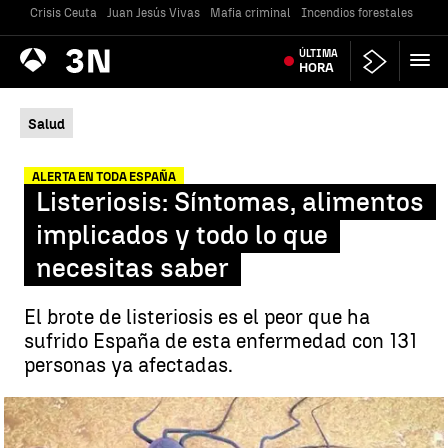
Crisis Ceuta
Juan Jesús Vivas
Mafia criminal
Incendios forestales
Vivi
Antena
ÚLTIMA
Noticias
3
HORA
Salud
ALERTA EN TODA ESPAÑA
Listeriosis: Síntomas, alimentos
implicados y todo lo que
necesitas saber
El brote de listeriosis es el peor que ha
sufrido España de esta enfermedad con 131
personas ya afectadas.