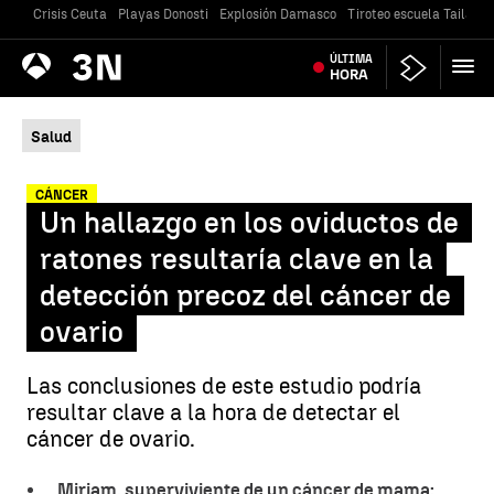
Crisis Ceuta
Playas Donosti
Explosión Damasco
Tiroteo escuela Tailandi
Antena
ÚLTIMA
Noticias
3
HORA
Salud
CÁNCER
Un hallazgo en los oviductos de
ratones resultaría clave en la
detección precoz del cáncer de
ovario
Las conclusiones de este estudio podría
resultar clave a la hora de detectar el
cáncer de ovario.
Miriam, superviviente de un cáncer de mama: