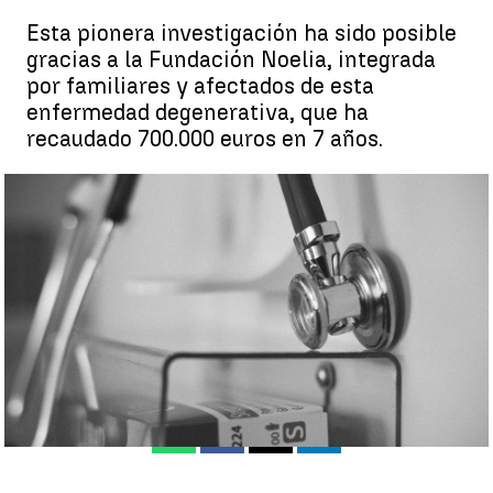
Esta pionera investigación ha sido posible
gracias a la Fundación Noelia, integrada
por familiares y afectados de esta
enfermedad degenerativa, que ha
recaudado 700.000 euros en 7 años.
Tratamiento de Distrofia Muscular y otras enfermedades
congénitas |
Pixabay
Eva Navarro
Publicado:
19 de diciembre de 2022, 18:43
Whatsapp
Facebook
X
Linkedin