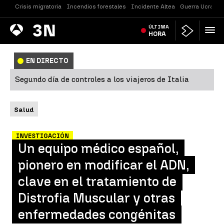
Crisis migratoria
Incendios forestales
Incidente Altea
Guerra Ucrania
Antena
ÚLTIMA
Noticias
3
HORA
EN DIRECTO
Segundo día de controles a los viajeros de Italia
Salud
INVESTIGACIÓN
Un equipo médico español,
pionero en modificar el ADN,
clave en el tratamiento de
Distrofia Muscular y otras
enfermedades congénitas