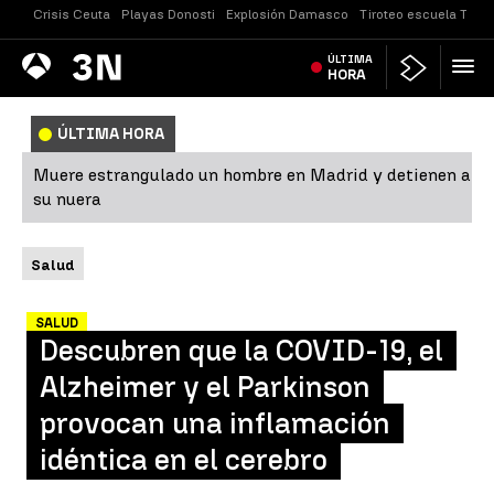
Crisis Ceuta
Playas Donosti
Explosión Damasco
Tiroteo escuela Taila
Antena
ÚLTIMA
Noticias
3
HORA
ÚLTIMA HORA
Muere estrangulado un hombre en Madrid y detienen a
su nuera
Salud
SALUD
Descubren que la COVID-19, el
Alzheimer y el Parkinson
provocan una inflamación
idéntica en el cerebro