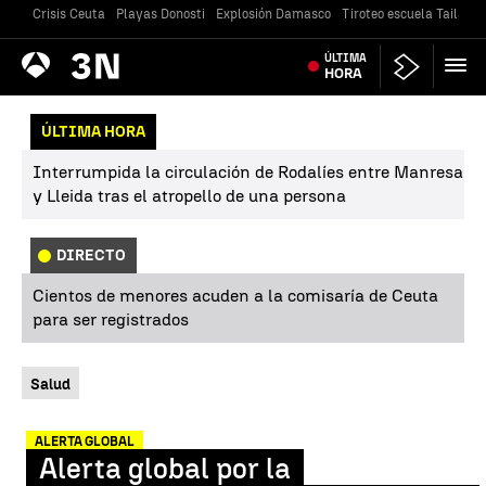
Crisis Ceuta
Playas Donosti
Explosión Damasco
Tiroteo escuela Tailandi
Antena
ÚLTIMA
Noticias
3
HORA
ÚLTIMA HORA
Interrumpida la circulación de Rodalíes entre Manresa
y Lleida tras el atropello de una persona
DIRECTO
Cientos de menores acuden a la comisaría de Ceuta
para ser registrados
Salud
ALERTA GLOBAL
Alerta global por la