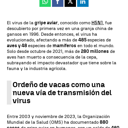
Whatsapp
Facebook
X
Linkedin
El virus de la
gripe aviar
, conocido como
H5N1
, fue
descubierto por primera vez en una granja china de
gansos en 1996. Desde entonces, el virus ha
evolucionado, afectando a más de
485
especies de
aves y 48
especies de
mamíferos
en todo el mundo.
Solo desde octubre de 2021, más de
280 millones
de
aves han muerto a consecuencia de la cepa,
subrayando el impacto devastador que tiene sobre la
fauna y la industria agrícola.
Ordeño de vacas como una
nueva vía de transmisión del
virus
Entre 2003 y noviembre de 2023, la Organización
Mundial de la Salud (OMS) ha documentado
880
casos
de gripe aviar en humanos, con un saldo de
460