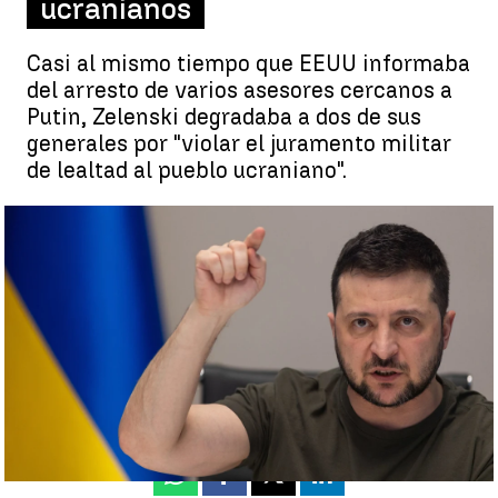
ucranianos
Casi al mismo tiempo que EEUU informaba
del arresto de varios asesores cercanos a
Putin, Zelenski degradaba a dos de sus
generales por "violar el juramento militar
de lealtad al pueblo ucraniano".
Degradados por "traidores" |
Susana Román
Jorge Martínez
Actualizado:
01 de abril de 2022, 15:39
Publicado:
01 de abril de 2022, 09:29
Whatsapp
Facebook
X
Linkedin