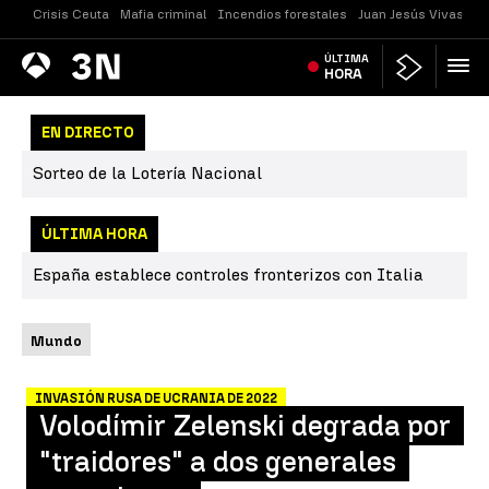
Crisis Ceuta
Mafia criminal
Incendios forestales
Juan Jesús Vivas
Vi
Antena
ÚLTIMA
Noticias
3
HORA
EN DIRECTO
Sorteo de la Lotería Nacional
ÚLTIMA HORA
España establece controles fronterizos con Italia
Mundo
INVASIÓN RUSA DE UCRANIA DE 2022
Volodímir Zelenski degrada por
"traidores" a dos generales