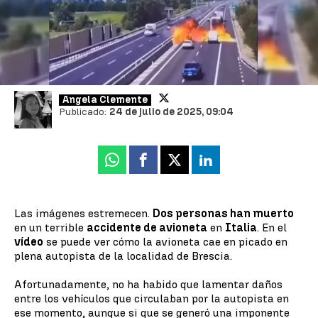
plena autopista dejando dos muertos
No ha habido que lamentar daños entre los vehículos
que circulaban, pero se ha generado una gran columna
de llamas y humo.
Ángela Clemente
Publicado:
24 de julio de 2025, 09:04
Whatsapp
Facebook
X
Linkedin
Las imágenes estremecen.
Dos personas han muerto
en un terrible
accidente de avioneta
en
Italia
. En el
vídeo
se puede ver cómo la avioneta cae en picado en
plena autopista de la localidad de Brescia.
Afortunadamente, no ha habido que lamentar daños
entre los vehículos que circulaban por la autopista en
ese momento, aunque si que se generó una imponente