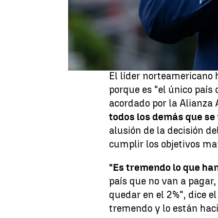
asegura que
hará a Esp
por no pagar ese porcenta
EEUU negociará
"direc
comercial para compensa
El líder norteamerican
porque es "el único país
acordado por la Alianza 
todos los demás que se
alusión de la decisión de
cumplir los objetivos m
"Es tremendo lo que ha
país que no van a pagar,
quedar en el 2%", dice el
tremendo y lo están ha