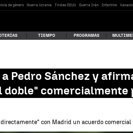
encia de género
Guerra Ucrania
Tiroteo EEUU
Guerra Irán
Infantino
Vacacio
OTERÍAS
TIEMPO
PROGRAMAS
MULTIME
 estás buscando?
a Pedro Sánchez y afirm
 doble" comercialmente po
"directamente" con Madrid un acuerdo comercial 
car