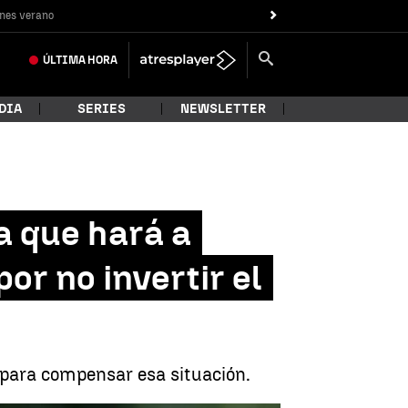
nes verano
ÚLTIMA
HORA
DIA
SERIES
NEWSLETTER
a que hará a
r no invertir el
para compensar esa situación.