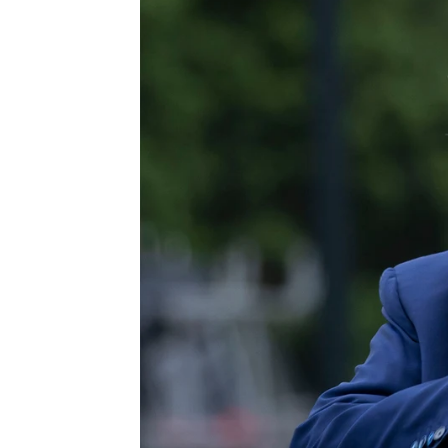
T
Luis Alcantud
Publicado:
25 de junio de 2025, 16:53
Donald Trump
vuelve a c
Gobierno,
Pedro Sánche