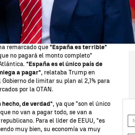
aña "pagar el doble" comercialmente
je fijado por la
OTAN
. El presidente de
tamente"
con Madrid un acuerdo
r esa situación.
o ha remarcado que
"España es terrible"
 que no pagará el monto completo"
Atlántica.
"España es el único país de
 niega a pagar"
, relataba Trump en
l Gobierno de limitar su plan al 2,1% para
arcados por la OTAN.
n hecho, de verdad"
, ya que "son el único
 que no van a pagar todo, se van a
 republicano. Para el líder de EEUU, "es
ciendo muy bien, su economía va muy