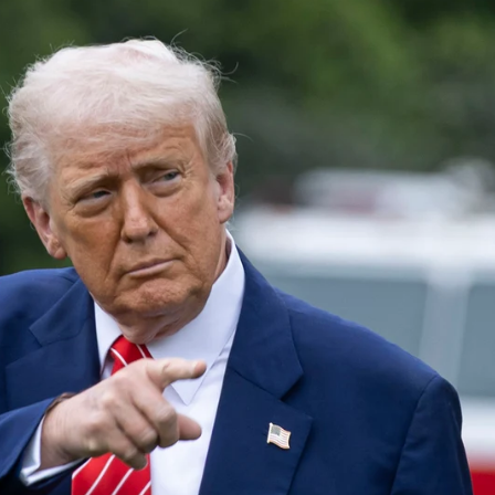
rump responde a Sánchez y afirma que hará a España "pagar el doble" comer
Whatsapp
Facebook
X
Linkedin
riticar la negativa del presidente del
z
, a invertir un 5% del PIB en Defensa y