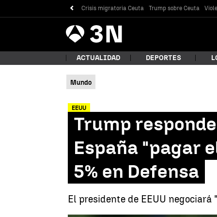
Crisis migratoria Ceuta
Trump sobre Ceuta
Viol
Antena
Noticias
3
ACTUALIDAD
DEPORTES
L
Mundo
¿Qué
EEUU
Trump responde 
España "pagar el
5% en Defensa
El presidente de EEUU negociará 
Bus