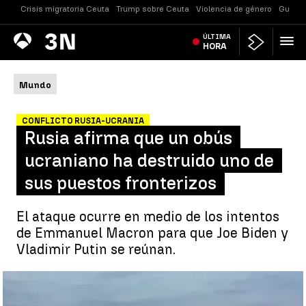
Crisis migratoria Ceuta
Trump sobre Ceuta
Violencia de género
Guerra
Antena
ÚLTIMA
Noticias
3
HORA
Mundo
CONFLICTO RUSIA-UCRANIA
Rusia afirma que un obús
ucraniano ha destruido uno de
sus puestos fronterizos
El ataque ocurre en medio de los intentos
de Emmanuel Macron para que Joe Biden y
Vladimir Putin se reúnan.